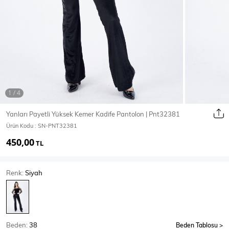
Ceket
Mont & Kaban
Yağmurluk
T-SHİRT & BLUZ
Yanları Payetli Yüksek Kemer Kadife Pantolon | Pnt32381
Ürün Kodu :
SN-PNT32381
T-Shirt
Bluz
450,00
TL
BODY
Renk:
Siyah
Body
Atlet
Crop & Büstiyer
Beden:
38
Beden Tablosu