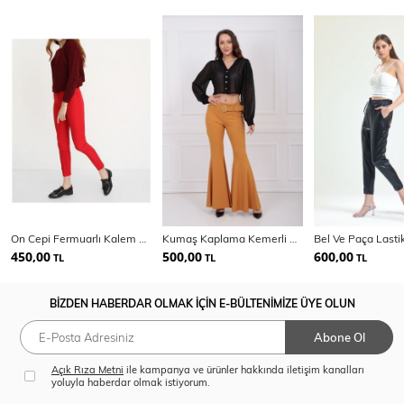
On Cepi Fermuarlı Kalem Pantolon | Pnt19007
Kumaş Kaplama Kemerli Diz Altı Volanlı Pike Pantolon
450,00
500,00
600,00
TL
TL
TL
BİZDEN HABERDAR OLMAK İÇİN E-BÜLTENİMİZE ÜYE OLUN
Abone Ol
Açık Rıza Metni
ile kampanya ve ürünler hakkında iletişim kanalları
yoluyla haberdar olmak istiyorum.