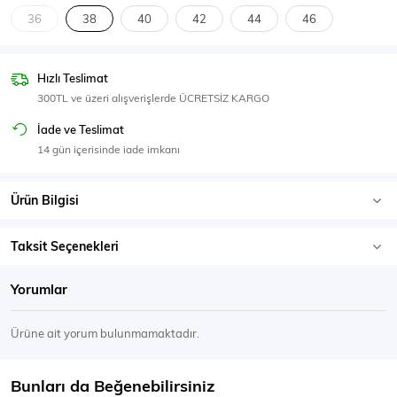
SPOR GİYİM
36
38
40
42
44
46
Hızlı Teslimat
300TL ve üzeri alışverişlerde ÜCRETSİZ KARGO
Eşofman Üstü
Sweatshirt
İade ve Teslimat
14 gün içerisinde iade imkanı
Ürün Bilgisi
Taksit Seçenekleri
Yorumlar
Ürüne ait yorum bulunmamaktadır.
Bunları da Beğenebilirsiniz