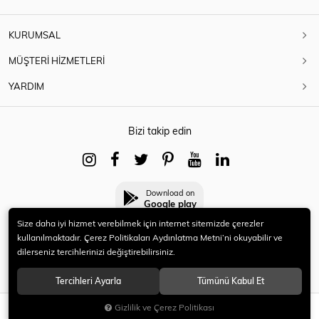
KURUMSAL
MÜŞTERİ HİZMETLERİ
YARDIM
Bizi takip edin
Download on
Google play
Size daha iyi hizmet verebilmek için internet sitemizde çerezler
kullanılmaktadır. Çerez Politikaları Aydınlatma Metni’ni okuyabilir ve
dilerseniz tercihlerinizi değiştirebilirsiniz.
© 2021 HERYENİ. Tüm hakları saklıdır.
Tercihleri Ayarla
Tümünü Kabul Et
Gizlilik ve Çerez Politikası
SEPETE EKLE