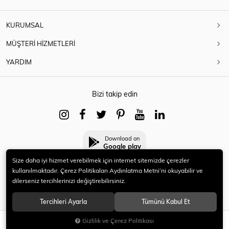
KURUMSAL
MÜŞTERİ HİZMETLERİ
YARDIM
Bizi takip edin
Download on
Google play
Size daha iyi hizmet verebilmek için internet sitemizde çerezler
kullanılmaktadır. Çerez Politikaları Aydınlatma Metni’ni okuyabilir ve
dilerseniz tercihlerinizi değiştirebilirsiniz.
© 2021 HERYENİ. Tüm hakları saklıdır.
Tercihleri Ayarla
Tümünü Kabul Et
Gizlilik ve Çerez Politikası
SEPETE EKLE