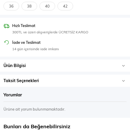
SPOR GİYİM
36
38
40
42
Hızlı Teslimat
300TL ve üzeri alışverişlerde ÜCRETSİZ KARGO
Eşofman Üstü
Sweatshirt
İade ve Teslimat
14 gün içerisinde iade imkanı
Ürün Bilgisi
Taksit Seçenekleri
Yorumlar
Ürüne ait yorum bulunmamaktadır.
Bunları da Beğenebilirsiniz