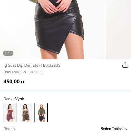
Ceket
Mont & Kaban
Yağmurluk
T-SHİRT & BLUZ
İçi Süet Dışı Deri Etek | Etk32339
Ürün Kodu :
SN-ETK32339
T-Shirt
Bluz
450,00
TL
BODY
Renk:
Siyah
Body
Atlet
Crop & Büstiyer
Beden:
Beden Tablosu