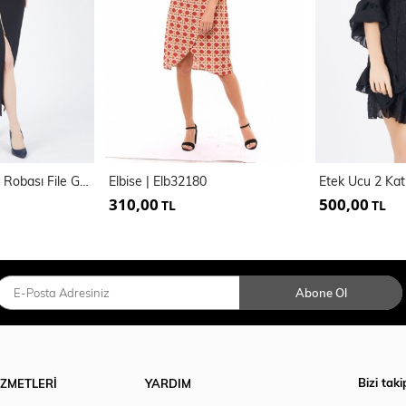
Omuzları Ve Arka Robası File Garnili Candy Elbise
Elbise | Elb32180
310,00
500,00
TL
TL
Abone Ol
Bizi taki
İZMETLERİ
YARDIM