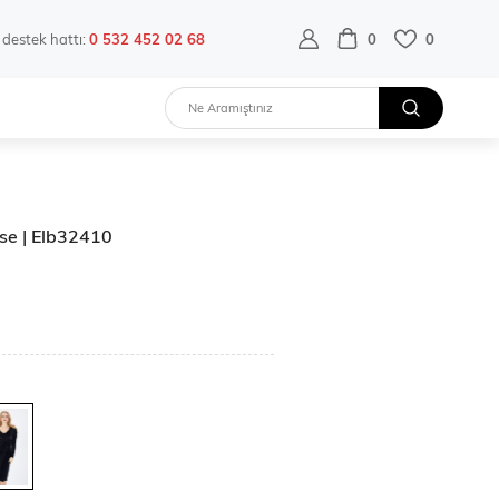
destek hattı:
0 532 452 02 68
0
0
ise | Elb32410