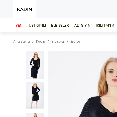
KADIN
YENİ
ÜST GİYİM
ELBİSELER
ALT GİYİM
İKİLİ TAKIM
Ana Sayfa
Kadın
Elbiseler
Elbise