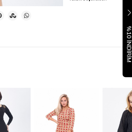
%10 İNDİR