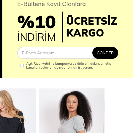
E-Bültene Kayıt Olanlara
%10
ÜCRETSİZ
İM
KARGO
İNDİRİM
GÖNDER
Açık Rıza Metni
ile kampanya ve ürünler hakkında iletişim
kanalları yoluyla haberdar olmak istiyorum.