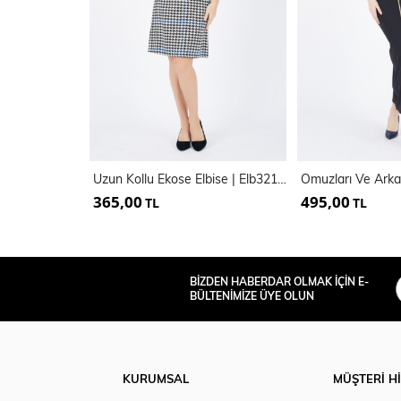
Uzun Kollu Ekose Elbise | Elb32153
365,00
495,00
TL
TL
BİZDEN HABERDAR OLMAK İÇİN E-
BÜLTENİMİZE ÜYE OLUN
KURUMSAL
MÜŞTERİ H