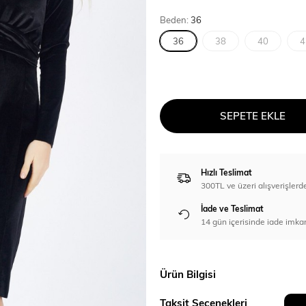
Beden:
36
36
38
40
4
SEPETE EKLE
Hızlı Teslimat
300TL ve üzeri alışverişl
İade ve Teslimat
14 gün içerisinde iade imka
Ürün Bilgisi
Taksit Seçenekleri