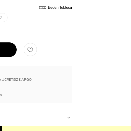
Beden Tablosu
2
erde ÜCRETSİZ KARGO
nı