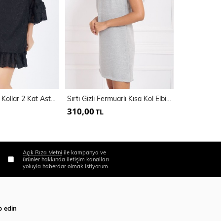
Etek Ucu 2 Kat Kollar 2 Kat Astarli Şifon Elbise
Sırtı Gizli Fermuarlı Kısa Kol Elbise | ELB32686
310,00
495,00
TL
TL
Açık Rıza Metni
ile kampanya ve
ürünler hakkında iletişim kanalları
yoluyla haberdar olmak istiyorum.
p edin