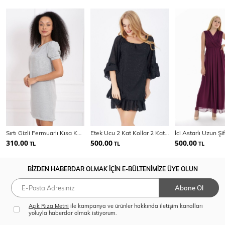
Sırtı Gizli Fermuarlı Kısa Kol Elbise | ELB32686
Etek Ucu 2 Kat Kollar 2 Kat Astarli Şifon Elbise
310,00
500,00
500,00
TL
TL
TL
BİZDEN HABERDAR OLMAK İÇİN E-BÜLTENİMİZE ÜYE OLUN
Abone Ol
Açık Rıza Metni
ile kampanya ve ürünler hakkında iletişim kanalları
yoluyla haberdar olmak istiyorum.