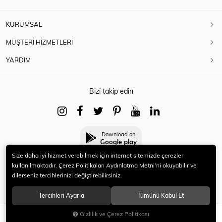
KURUMSAL
MÜŞTERİ HİZMETLERİ
YARDIM
Bizi takip edin
Download on
Google play
Size daha iyi hizmet verebilmek için internet sitemizde çerezler
kullanılmaktadır. Çerez Politikaları Aydınlatma Metni’ni okuyabilir ve
dilerseniz tercihlerinizi değiştirebilirsiniz.
© 2021 HERYENİ. Tüm hakları saklıdır.
Tercihleri Ayarla
Tümünü Kabul Et
Gizlilik ve Çerez Politikası
SEPETE EKLE