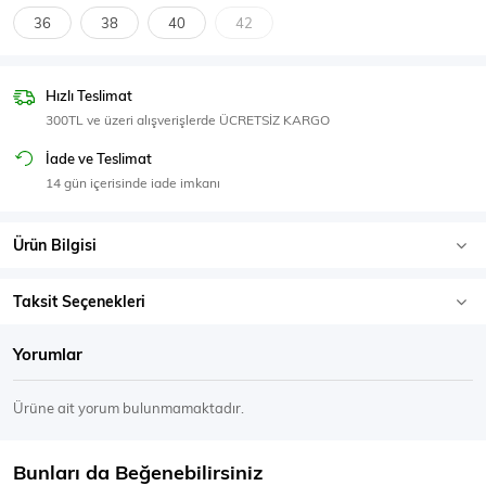
SPOR GİYİM
36
38
40
42
Hızlı Teslimat
300TL ve üzeri alışverişlerde ÜCRETSİZ KARGO
Eşofman Üstü
Sweatshirt
İade ve Teslimat
14 gün içerisinde iade imkanı
Ürün Bilgisi
Taksit Seçenekleri
Yorumlar
Ürüne ait yorum bulunmamaktadır.
Bunları da Beğenebilirsiniz