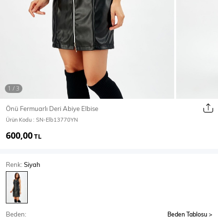
Ceket
Mont & Kaban
Yağmurluk
T-SHİRT & BLUZ
Önü Fermuarlı Deri Abiye Elbise
Ürün Kodu :
SN-Elb13770YN
T-Shirt
Bluz
600,00
TL
BODY
Renk:
Siyah
Body
Atlet
Crop & Büstiyer
Beden:
Beden Tablosu