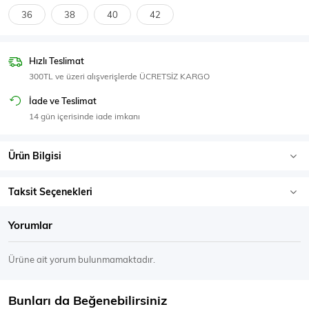
SPOR GİYİM
36
38
40
42
Hızlı Teslimat
300TL ve üzeri alışverişlerde ÜCRETSİZ KARGO
Eşofman Üstü
Sweatshirt
İade ve Teslimat
14 gün içerisinde iade imkanı
Ürün Bilgisi
Taksit Seçenekleri
Yorumlar
Ürüne ait yorum bulunmamaktadır.
Bunları da Beğenebilirsiniz