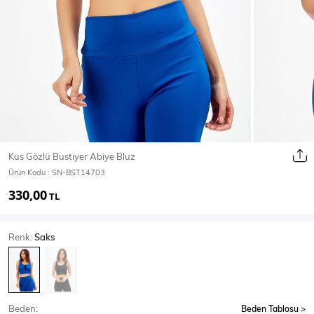
Ceket
Mont & Kaban
Yağmurluk
T-SHİRT & BLUZ
Kus Gözlü Bustiyer Abiye Bluz
Ürün Kodu :
SN-BST14703
T-Shirt
Bluz
330,00
TL
BODY
Renk:
Saks
Body
Atlet
Crop & Büstiyer
Beden:
Beden Tablosu