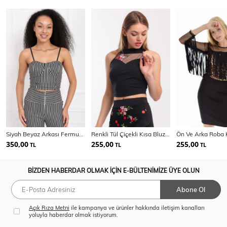
Siyah Beyaz Arkası Fermuarlı Askılı Ottoman Bustiyer
Renkli Tül Çiçekli Kısa Bluz_Blz31401
350,00
255,00
255,00
TL
TL
TL
BİZDEN HABERDAR OLMAK İÇİN E-BÜLTENİMİZE ÜYE OLUN
Abone Ol
Açık Rıza Metni
ile kampanya ve ürünler hakkında iletişim kanalları
yoluyla haberdar olmak istiyorum.