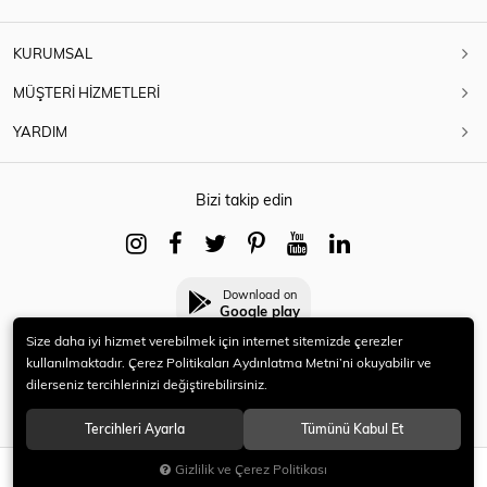
KURUMSAL
MÜŞTERİ HİZMETLERİ
YARDIM
Bizi takip edin
Download on
Google play
Size daha iyi hizmet verebilmek için internet sitemizde çerezler
kullanılmaktadır. Çerez Politikaları Aydınlatma Metni’ni okuyabilir ve
dilerseniz tercihlerinizi değiştirebilirsiniz.
© 2021 HERYENİ. Tüm hakları saklıdır.
Tercihleri Ayarla
Tümünü Kabul Et
Gizlilik ve Çerez Politikası
SEPETE EKLE