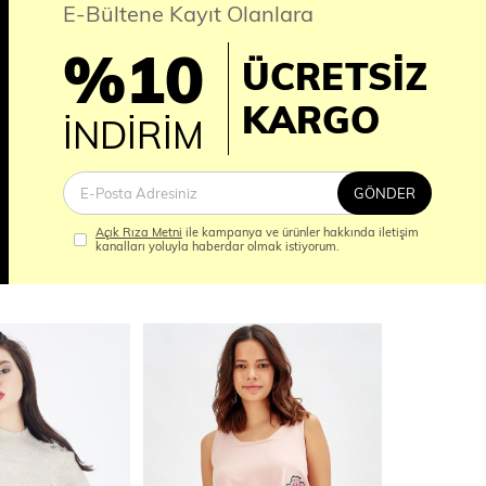
E-Bültene Kayıt Olanlara
%10
ÜCRETSİZ
İM
KARGO
İNDİRİM
GÖNDER
Açık Rıza Metni
ile kampanya ve ürünler hakkında iletişim
kanalları yoluyla haberdar olmak istiyorum.