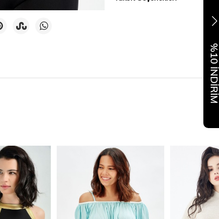
%10 İNDİR