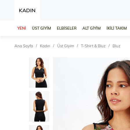
KADIN
YENİ
ÜST GİYİM
ELBİSELER
ALT GİYİM
İKİLİ TAKIM
Ana Sayfa
Kadın
Üst Giyim
T-Shirt & Bluz
Bluz