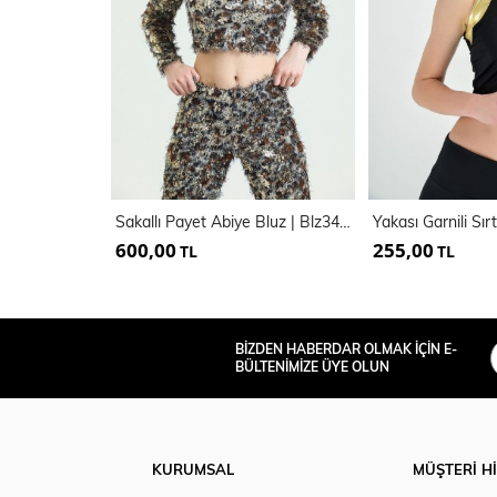
Sakallı Payet Abiye Bluz | Blz34598
Yakası Garnili Sır
600,00
255,00
TL
TL
BİZDEN HABERDAR OLMAK İÇİN E-
BÜLTENİMİZE ÜYE OLUN
KURUMSAL
MÜŞTERİ H