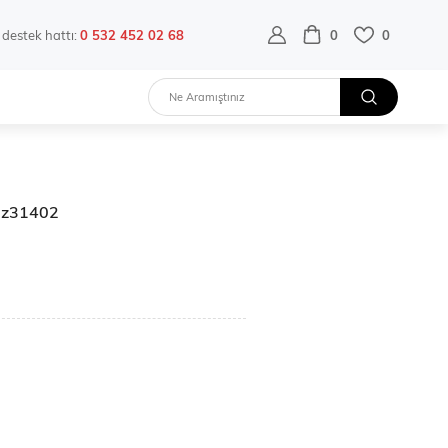
destek hattı:
0 532 452 02 68
0
0
Blz31402