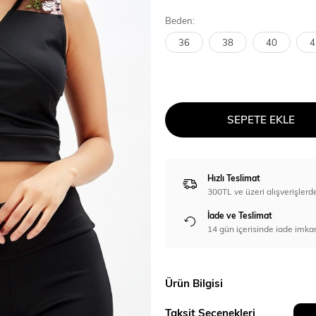
Beden:
36
38
40
4
SEPETE EKLE
Hızlı Teslimat
300TL ve üzeri alışverişl
İade ve Teslimat
14 gün içerisinde iade imka
Ürün Bilgisi
Taksit Seçenekleri