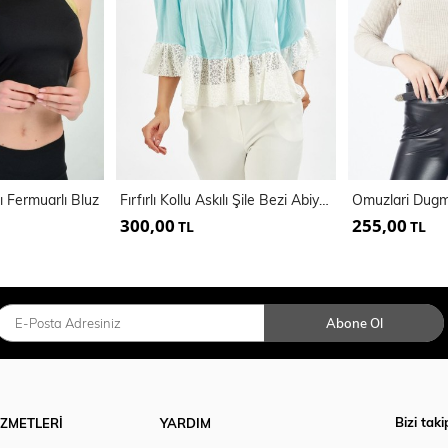
tı Fermuarlı Bluz
Fırfırlı Kollu Askılı Şile Bezi Abiye Bluz
300,00
255,00
TL
TL
Abone Ol
Bizi taki
İZMETLERİ
YARDIM