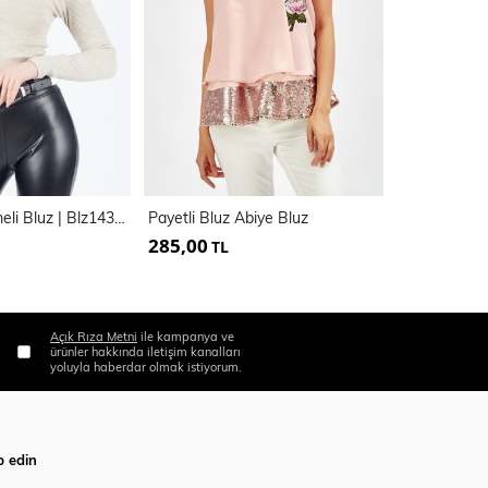
Omuzlari Dugmeli Bluz | Blz14397
Payetli Bluz Abiye Bluz
285,00
400,00
TL
TL
Açık Rıza Metni
ile kampanya ve
ürünler hakkında iletişim kanalları
yoluyla haberdar olmak istiyorum.
p edin