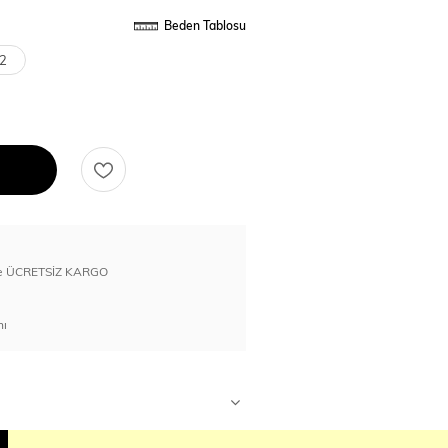
Beden Tablosu
2
erde ÜCRETSİZ KARGO
nı