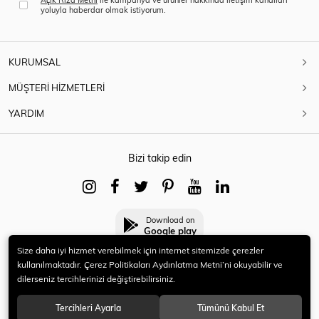
yoluyla haberdar olmak istiyorum.
KURUMSAL
MÜŞTERİ HİZMETLERİ
YARDIM
Bizi takip edin
Download on
Google play
Size daha iyi hizmet verebilmek için internet sitemizde çerezler
kullanılmaktadır. Çerez Politikaları Aydınlatma Metni’ni okuyabilir ve
dilerseniz tercihlerinizi değiştirebilirsiniz.
© 2021 HERYENİ. Tüm hakları saklıdır.
Tercihleri Ayarla
Tümünü Kabul Et