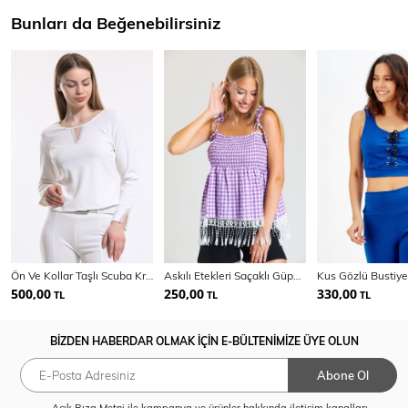
Bunları da Beğenebilirsiniz
Ön Ve Kollar Taşlı Scuba Krep Bluz | Blz34186
Askılı Etekleri Saçaklı Güpür Gofre Bluz |Blz33496
500,00
250,00
330,00
TL
TL
TL
BİZDEN HABERDAR OLMAK İÇİN E-BÜLTENİMİZE ÜYE OLUN
Abone Ol
Açık Rıza Metni
ile kampanya ve ürünler hakkında iletişim kanalları