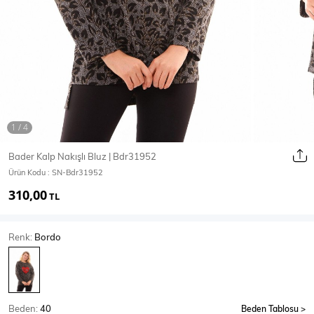
Ceket
Mont & Kaban
Yağmurluk
T-SHİRT & BLUZ
Bader Kalp Nakışlı Bluz | Bdr31952
Ürün Kodu :
SN-Bdr31952
T-Shirt
Bluz
310,00
TL
BODY
Renk:
Bordo
Body
Atlet
Crop & Büstiyer
Beden:
40
Beden Tablosu