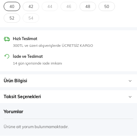
SPOR GİYİM
40
42
44
46
48
50
52
54
Hızlı Teslimat
Eşofman Üstü
Sweatshirt
300TL ve üzeri alışverişlerde ÜCRETSİZ KARGO
İade ve Teslimat
14 gün içerisinde iade imkanı
Ürün Bilgisi
Taksit Seçenekleri
Yorumlar
Ürüne ait yorum bulunmamaktadır.