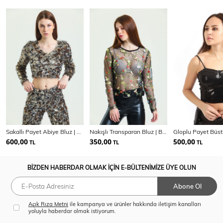
Sakallı Payet Abiye Bluz | Blz34598
Nakışlı Transparan Bluz | Blz34335
600,00
350,00
500,00
TL
TL
TL
BİZDEN HABERDAR OLMAK İÇİN E-BÜLTENİMİZE ÜYE OLUN
Abone Ol
Açık Rıza Metni
ile kampanya ve ürünler hakkında iletişim kanalları
yoluyla haberdar olmak istiyorum.