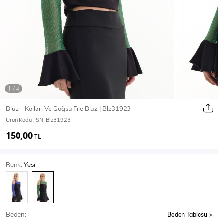
Ceket
Mont & Kaban
Yağmurluk
T-SHİRT & BLUZ
Bluz - Kolları Ve Göğsü File Bluz | Blz31923
Ürün Kodu :
SN-Blz31923
T-Shirt
Bluz
150,00
TL
BODY
Renk:
Yesıl
Body
Atlet
Crop & Büstiyer
Beden:
Beden Tablosu