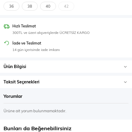
SPOR GİYİM
36
38
40
42
Hızlı Teslimat
300TL ve üzeri alışverişlerde ÜCRETSİZ KARGO
Eşofman Üstü
Sweatshirt
İade ve Teslimat
14 gün içerisinde iade imkanı
Ürün Bilgisi
Taksit Seçenekleri
Yorumlar
Ürüne ait yorum bulunmamaktadır.
Bunları da Beğenebilirsiniz