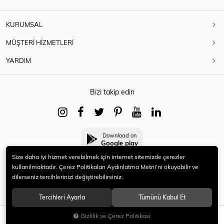
KURUMSAL
MÜŞTERİ HİZMETLERİ
YARDIM
Bizi takip edin
Download on
Google play
Size daha iyi hizmet verebilmek için internet sitemizde çerezler
kullanılmaktadır. Çerez Politikaları Aydınlatma Metni’ni okuyabilir ve
dilerseniz tercihlerinizi değiştirebilirsiniz.
© 2021 HERYENİ. Tüm hakları saklıdır.
Tercihleri Ayarla
Tümünü Kabul Et
Gizlilik ve Çerez Politikası
SEPETE EKLE