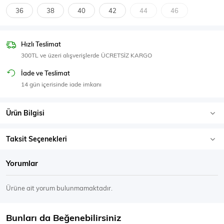
SPOR GİYİM
36
38
40
42
44
46
Hızlı Teslimat
300TL ve üzeri alışverişlerde ÜCRETSİZ KARGO
Eşofman Üstü
Sweatshirt
İade ve Teslimat
14 gün içerisinde iade imkanı
Ürün Bilgisi
Taksit Seçenekleri
Yorumlar
Ürüne ait yorum bulunmamaktadır.
Bunları da Beğenebilirsiniz