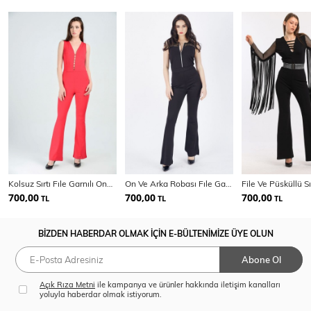
Kolsuz Sırtı Fıle Garnılı Onu Agraflı Dalgıc Tulum
On Ve Arka Robası Fıle Garnılı Onden Fermuarlı Tulum
700,00
700,00
700,00
TL
TL
TL
BİZDEN HABERDAR OLMAK İÇİN E-BÜLTENİMİZE ÜYE OLUN
Abone Ol
Açık Rıza Metni
ile kampanya ve ürünler hakkında iletişim kanalları
yoluyla haberdar olmak istiyorum.