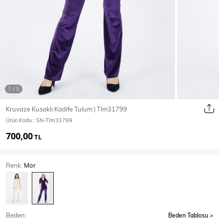
Ceket
Mont & Kaban
Yağmurluk
T-SHİRT & BLUZ
Kruvaze Kusaklı Kadife Tulum | Tlm31799
Ürün Kodu :
SN-Tlm31799
T-Shirt
Bluz
700,00
TL
BODY
Renk:
Mor
Body
Atlet
Crop & Büstiyer
Beden:
Beden Tablosu