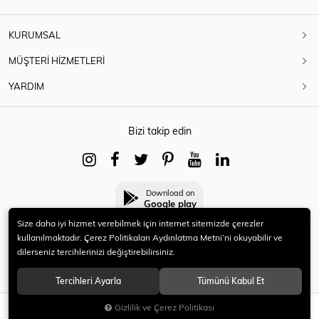
KURUMSAL
MÜŞTERİ HİZMETLERİ
YARDIM
Bizi takip edin
Download on
Google play
Size daha iyi hizmet verebilmek için internet sitemizde çerezler
kullanılmaktadır. Çerez Politikaları Aydınlatma Metni’ni okuyabilir ve
dilerseniz tercihlerinizi değiştirebilirsiniz.
© 2021 HERYENİ. Tüm hakları saklıdır.
Tercihleri Ayarla
Tümünü Kabul Et
Gizlilik ve Çerez Politikası
SEPETE EKLE