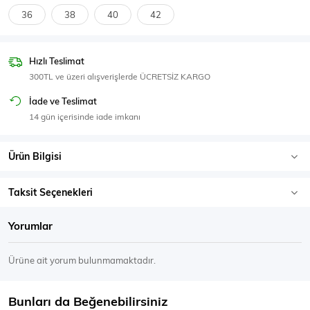
SPOR GİYİM
36
38
40
42
Hızlı Teslimat
300TL ve üzeri alışverişlerde ÜCRETSİZ KARGO
Eşofman Üstü
Sweatshirt
İade ve Teslimat
14 gün içerisinde iade imkanı
Ürün Bilgisi
Taksit Seçenekleri
Yorumlar
Ürüne ait yorum bulunmamaktadır.
Bunları da Beğenebilirsiniz