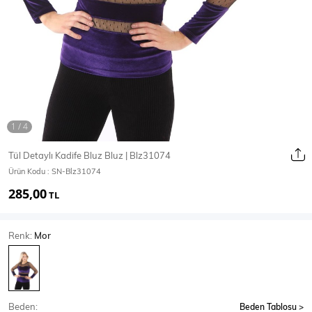
Ceket
Mont & Kaban
Yağmurluk
T-SHİRT & BLUZ
Tül Detaylı Kadife Bluz Bluz | Blz31074
Ürün Kodu :
SN-Blz31074
T-Shirt
Bluz
285,00
TL
BODY
Renk:
Mor
Body
Atlet
Crop & Büstiyer
Beden:
Beden Tablosu