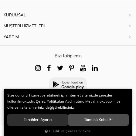
KURUMSAL
MÜŞTERİ HİZMETLERİ
YARDIM
Bizi takip edin
Download on
Google play
Size daha iyi hizmet verebilmek için internet sitemizde çerezler
kullanılmaktadır. Çerez Politikaları Aydınlatma Metni’ni okuyabilir ve
dilerseniz tercihlerinizi değiştirebilirsiniz.
© 2021 HERYENİ. Tüm hakları saklıdır.
Tercihleri Ayarla
Tümünü Kabul Et
Gizlilik ve Çerez Politikası
SEPETE EKLE