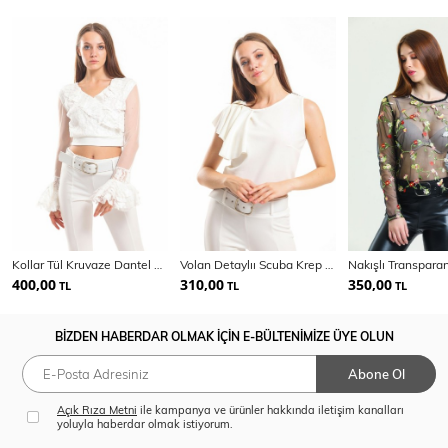
Kollar Tül Kruvaze Dantel Bluz | Blz31422
Volan Detaylıı Scuba Krep Bluz | BLZ33428
400,00
310,00
350,00
TL
TL
TL
BİZDEN HABERDAR OLMAK İÇİN E-BÜLTENİMİZE ÜYE OLUN
Abone Ol
Açık Rıza Metni
ile kampanya ve ürünler hakkında iletişim kanalları
yoluyla haberdar olmak istiyorum.