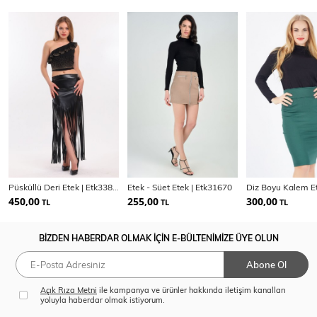
Püsküllü Deri Etek | Etk33848
Etek - Süet Etek | Etk31670
Diz Boyu Kalem E
450,00
255,00
300,00
TL
TL
TL
BİZDEN HABERDAR OLMAK İÇİN E-BÜLTENİMİZE ÜYE OLUN
Abone Ol
Açık Rıza Metni
ile kampanya ve ürünler hakkında iletişim kanalları
yoluyla haberdar olmak istiyorum.