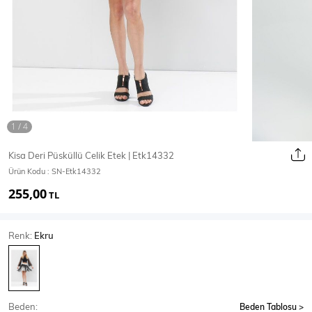
Ceket
Mont & Kaban
Yağmurluk
T-SHİRT & BLUZ
Kisa Deri Püsküllü Celik Etek | Etk14332
Ürün Kodu :
SN-Etk14332
T-Shirt
Bluz
255,00
TL
BODY
Renk:
Ekru
Body
Atlet
Crop & Büstiyer
Beden:
Beden Tablosu