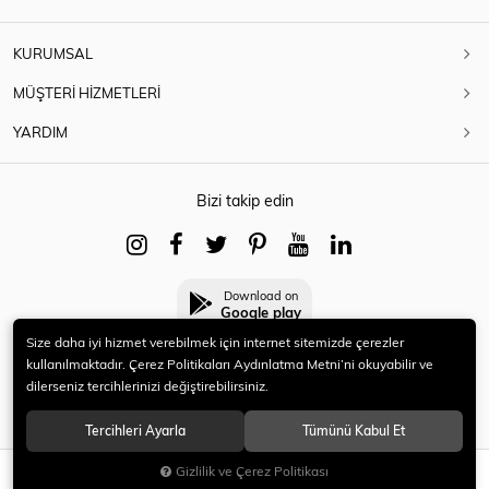
KURUMSAL
MÜŞTERİ HİZMETLERİ
YARDIM
Bizi takip edin
Download on
Google play
Size daha iyi hizmet verebilmek için internet sitemizde çerezler
kullanılmaktadır. Çerez Politikaları Aydınlatma Metni’ni okuyabilir ve
dilerseniz tercihlerinizi değiştirebilirsiniz.
© 2021 HERYENİ. Tüm hakları saklıdır.
Tercihleri Ayarla
Tümünü Kabul Et
Gizlilik ve Çerez Politikası
SEPETE EKLE