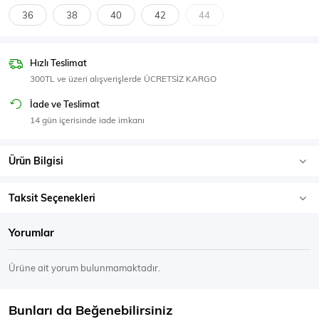
SPOR GİYİM
36
38
40
42
44
Hızlı Teslimat
300TL ve üzeri alışverişlerde ÜCRETSİZ KARGO
Eşofman Üstü
Sweatshirt
İade ve Teslimat
14 gün içerisinde iade imkanı
Ürün Bilgisi
Taksit Seçenekleri
Yorumlar
Ürüne ait yorum bulunmamaktadır.
Bunları da Beğenebilirsiniz