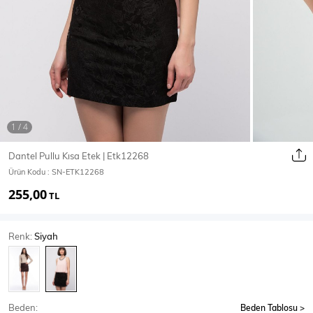
Ceket
Mont & Kaban
Yağmurluk
T-SHİRT & BLUZ
Dantel Pullu Kısa Etek | Etk12268
Ürün Kodu :
SN-ETK12268
T-Shirt
Bluz
255,00
TL
BODY
Renk:
Siyah
Body
Atlet
Crop & Büstiyer
Beden:
Beden Tablosu