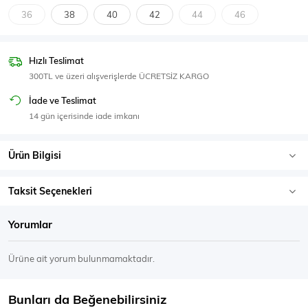
SPOR GİYİM
36
38
40
42
44
46
Hızlı Teslimat
300TL ve üzeri alışverişlerde ÜCRETSİZ KARGO
Eşofman Üstü
Sweatshirt
İade ve Teslimat
14 gün içerisinde iade imkanı
Ürün Bilgisi
Taksit Seçenekleri
Yorumlar
Ürüne ait yorum bulunmamaktadır.
Bunları da Beğenebilirsiniz