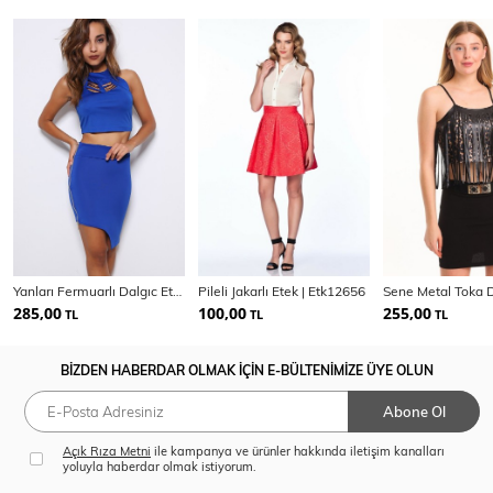
Yanları Fermuarlı Dalgıc Etek | Etk14914
Pileli Jakarlı Etek | Etk12656
285,00
100,00
255,00
TL
TL
TL
BİZDEN HABERDAR OLMAK İÇİN E-BÜLTENİMİZE ÜYE OLUN
Abone Ol
Açık Rıza Metni
ile kampanya ve ürünler hakkında iletişim kanalları
yoluyla haberdar olmak istiyorum.