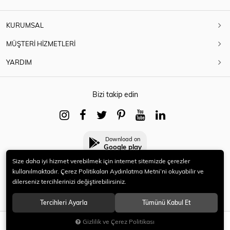
KURUMSAL
MÜŞTERİ HİZMETLERİ
YARDIM
Bizi takip edin
Download on
Google play
Size daha iyi hizmet verebilmek için internet sitemizde çerezler
kullanılmaktadır. Çerez Politikaları Aydınlatma Metni’ni okuyabilir ve
dilerseniz tercihlerinizi değiştirebilirsiniz.
© 2021 HERYENİ. Tüm hakları saklıdır.
Tercihleri Ayarla
Tümünü Kabul Et
Gizlilik ve Çerez Politikası
SEPETE EKLE