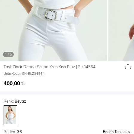
Ceket
Mont & Kaban
Yağmurluk
T-SHİRT & BLUZ
Taşlı Zincir Detaylı Scuba Krep Kısa Bluz | Blz34564
Ürün Kodu :
SN-BLZ34564
T-Shirt
Bluz
400,00
TL
BODY
Renk:
Beyaz
Body
Atlet
Crop & Büstiyer
Beden:
36
Beden Tablosu