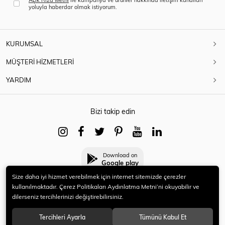
yoluyla haberdar olmak istiyorum.
KURUMSAL
MÜŞTERİ HİZMETLERİ
YARDIM
Bizi takip edin
Download on
Google play
Size daha iyi hizmet verebilmek için internet sitemizde çerezler
kullanılmaktadır. Çerez Politikaları Aydınlatma Metni’ni okuyabilir ve
dilerseniz tercihlerinizi değiştirebilirsiniz.
© 2021 HERYENİ. Tüm hakları saklıdır.
Tercihleri Ayarla
Tümünü Kabul Et