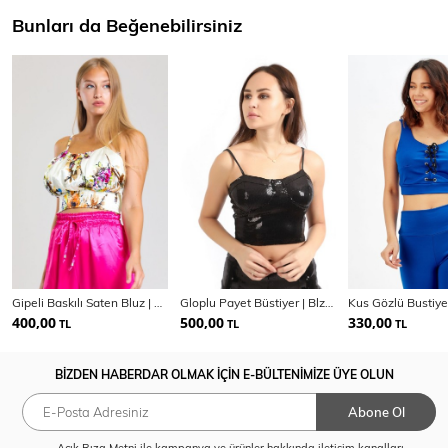
Bunları da Beğenebilirsiniz
Gipeli Baskılı Saten Bluz | Blz34223
Gloplu Payet Büstiyer | Blz32226
400,00
500,00
330,00
TL
TL
TL
BİZDEN HABERDAR OLMAK İÇİN E-BÜLTENİMİZE ÜYE OLUN
Abone Ol
Açık Rıza Metni
ile kampanya ve ürünler hakkında iletişim kanalları