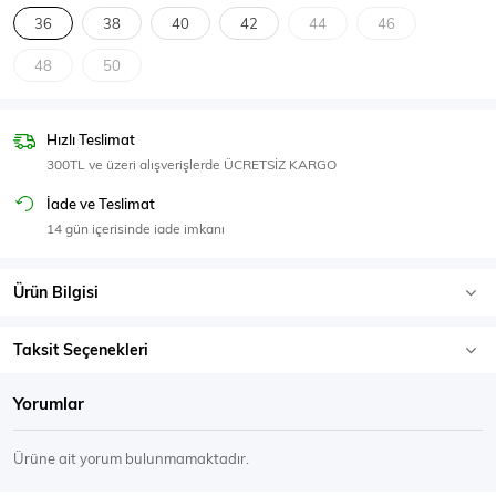
SPOR GİYİM
36
38
40
42
44
46
48
50
Hızlı Teslimat
Eşofman Üstü
Sweatshirt
300TL ve üzeri alışverişlerde ÜCRETSİZ KARGO
İade ve Teslimat
14 gün içerisinde iade imkanı
Ürün Bilgisi
Taksit Seçenekleri
Yorumlar
Ürüne ait yorum bulunmamaktadır.