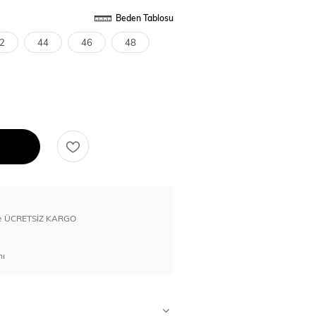
Beden Tablosu
2
44
46
48
erde ÜCRETSİZ KARGO
nı