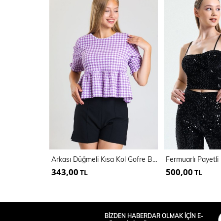
Arkası Düğmeli Kısa Kol Gofre Bluz | Blz33494
343,00
500,00
TL
TL
BİZDEN HABERDAR OLMAK İÇİN E-