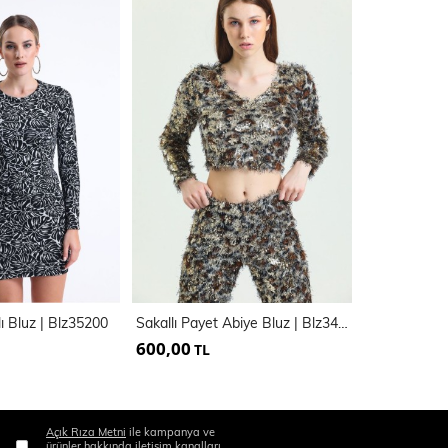
ı Bluz | Blz35200
Sakallı Payet Abiye Bluz | Blz34598
600,00
500,00
TL
TL
Açık Rıza Metni
ile kampanya ve
ürünler hakkında iletişim kanalları