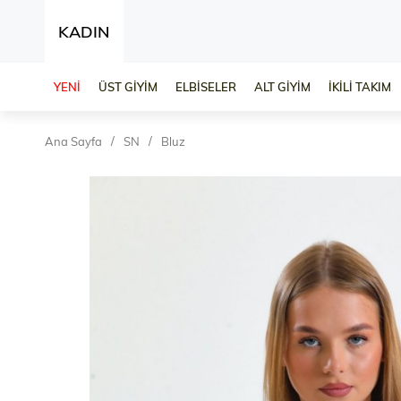
KADIN
YENİ
ÜST GİYİM
ELBİSELER
ALT GİYİM
İKİLİ TAKIM
Ana Sayfa
SN
Bluz