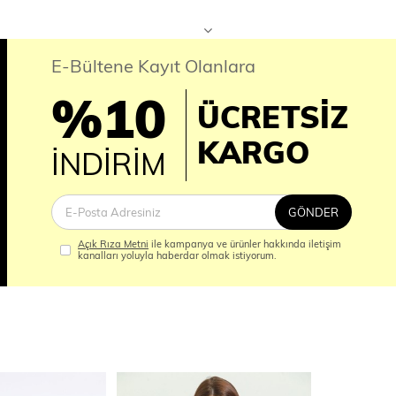
E-Bültene Kayıt Olanlara
%10
ÜCRETSİZ
İM
KARGO
İNDİRİM
GÖNDER
Açık Rıza Metni
ile kampanya ve ürünler hakkında iletişim
kanalları yoluyla haberdar olmak istiyorum.