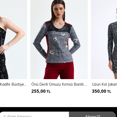
Fermuarlı Payetli Kadife Büstiyer | Bus34034
Önü Derili Omuzu Kırmızı Bantlı Uzun Kol Bluz | Blz31707
Uzun Kol Jakarl
255,00
350,00
TL
TL
Abone Ol