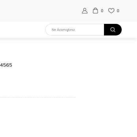
destek hattı:
0 532 452 02 68
0
0
z34565