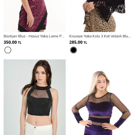
Ceket
Mont & Kaban
Yağmurluk
Büstiyer Bluz - Havuz Yaka Lame Payet Kumas Bluz
Kruvaze Yaka Kolu 3 Kat Volanlı Bluz | Blz14987
T-SHİRT & BLUZ
350,00
285,00
TL
TL
T-Shirt
Bluz
BODY
Body
Atlet
Crop & Büstiyer