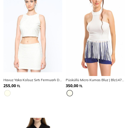
Havuz Yaka Kolsuz Sırtı Fermuarlı Dantel Bluz
Püsküllü Micro Kumas Bluz | Blz14739
255,00
350,00
TL
TL