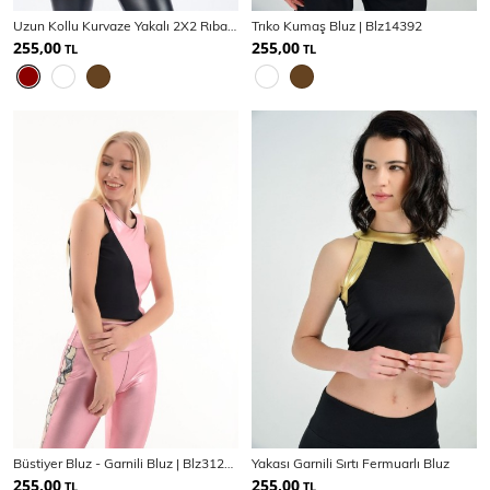
Uzun Kollu Kurvaze Yakalı 2X2 Rıbana Bluz | Blz31022
Trıko Kumaş Bluz | Blz14392
255,00
255,00
TL
TL
Büstiyer Bluz - Garnili Bluz | Blz31210
Yakası Garnili Sırtı Fermuarlı Bluz
255,00
255,00
TL
TL