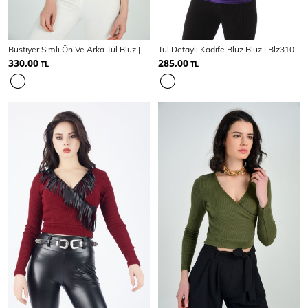
SPOR GİYİM
Büstiyer Simli Ön Ve Arka Tül Bluz | Blz31351
Tül Detaylı Kadife Bluz Bluz | Blz31074
330,00
285,00
TL
TL
Eşofman Üstü
Sweatshirt