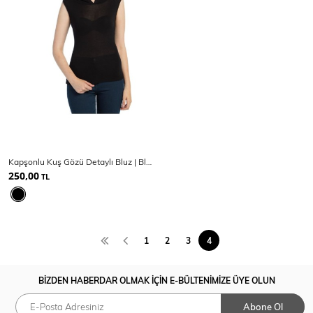
Kapşonlu Kuş Gözü Detaylı Bluz | Blz13910
250,00
TL
1
2
3
4
BİZDEN HABERDAR OLMAK İÇİN E-BÜLTENİMİZE ÜYE OLUN
Abone Ol