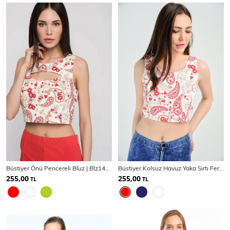
Büstiyer Önü Pencereli Bluz | Blz14538
Büstiyer Kolsuz Havuz Yaka Sırtı Fermuarlı Bluz | Blz14537
255,00
255,00
TL
TL