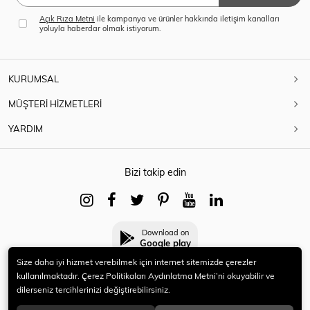
Açık Rıza Metni
ile kampanya ve ürünler hakkında iletişim kanalları
yoluyla haberdar olmak istiyorum.
KURUMSAL
MÜŞTERİ HİZMETLERİ
YARDIM
Bizi takip edin
Download on
Google play
Size daha iyi hizmet verebilmek için internet sitemizde çerezler
kullanılmaktadır. Çerez Politikaları Aydınlatma Metni’ni okuyabilir ve
dilerseniz tercihlerinizi değiştirebilirsiniz.