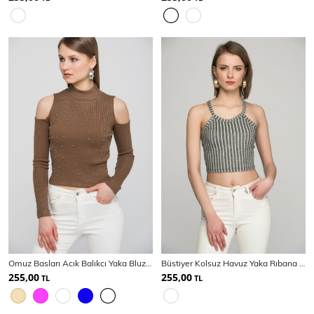
Omuz Basları Acık Balıkcı Yaka Bluz | Blz14344
Büstiyer Kolsuz Havuz Yaka Rıbana Bluz
255,00
255,00
TL
TL