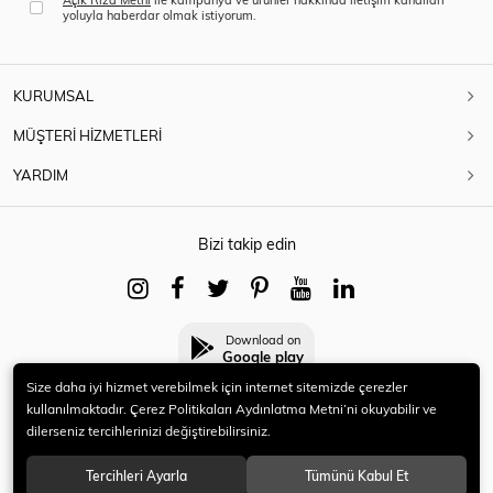
yoluyla haberdar olmak istiyorum.
KURUMSAL
MÜŞTERİ HİZMETLERİ
YARDIM
Bizi takip edin
Download on
Google play
Size daha iyi hizmet verebilmek için internet sitemizde çerezler
kullanılmaktadır. Çerez Politikaları Aydınlatma Metni’ni okuyabilir ve
dilerseniz tercihlerinizi değiştirebilirsiniz.
© 2021 HERYENİ. Tüm hakları saklıdır.
Tercihleri Ayarla
Tümünü Kabul Et