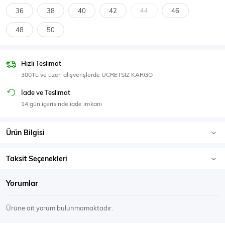
SPOR GİYİM
36
38
40
42
44
46
48
50
Hızlı Teslimat
Eşofman Üstü
Sweatshirt
300TL ve üzeri alışverişlerde ÜCRETSİZ KARGO
İade ve Teslimat
14 gün içerisinde iade imkanı
Ürün Bilgisi
Taksit Seçenekleri
Yorumlar
Ürüne ait yorum bulunmamaktadır.