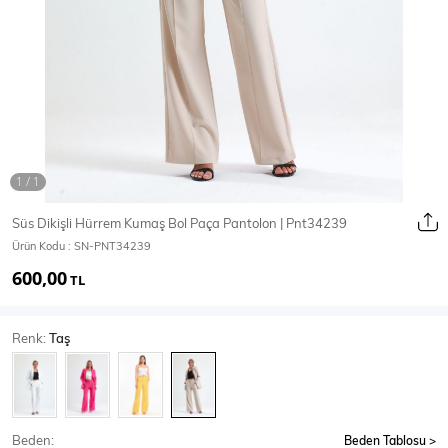
Ceket
Mont & Kaban
Yağmurluk
T-SHİRT & BLUZ
Süs Dikişli Hürrem Kumaş Bol Paça Pantolon | Pnt34239
Ürün Kodu :
SN-PNT34239
T-Shirt
Bluz
600,00
TL
BODY
Renk:
Taş
Body
Atlet
Crop & Büstiyer
Beden:
Beden Tablosu