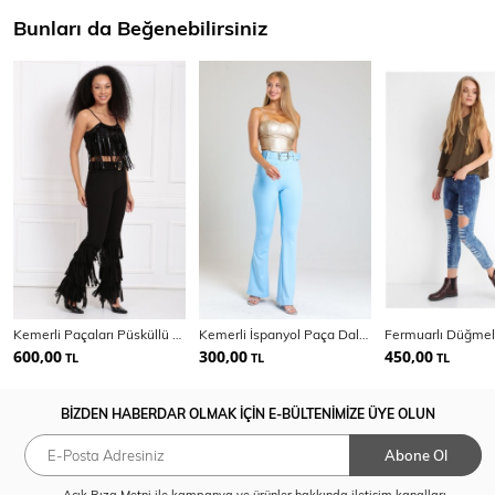
Bunları da Beğenebilirsiniz
Kemerli Paçaları Püsküllü Scuba Krep Pantolon | Pnt33396
Kemerli İspanyol Paça Dalgıç Pantolon | Pnt34309
600,00
300,00
450,00
TL
TL
TL
BİZDEN HABERDAR OLMAK İÇİN E-BÜLTENİMİZE ÜYE OLUN
Abone Ol
Açık Rıza Metni
ile kampanya ve ürünler hakkında iletişim kanalları