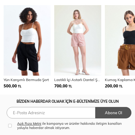
Yün Karışımlı Bermuda Şort
Lastikli İçi Astarlı Dantel Şort | Şrt33683
500,00
700,00
200,00
TL
TL
TL
BİZDEN HABERDAR OLMAK İÇİN E-BÜLTENİMİZE ÜYE OLUN
Abone Ol
Açık Rıza Metni
ile kampanya ve ürünler hakkında iletişim kanalları
yoluyla haberdar olmak istiyorum.