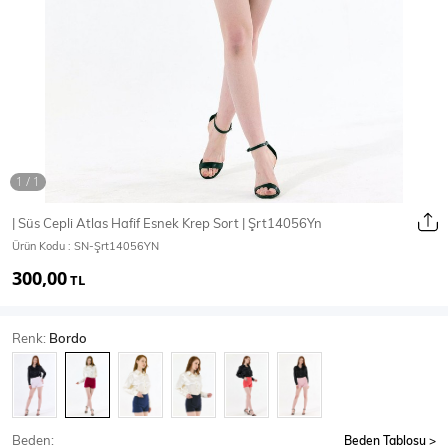
Ceket
Mont & Kaban
Yağmurluk
T-SHİRT & BLUZ
| Süs Cepli Atlas Hafif Esnek Krep Sort | Şrt14056Yn
Ürün Kodu :
SN-Şrt14056YN
T-Shirt
Bluz
300,00
TL
BODY
Renk:
Bordo
Body
Atlet
Crop & Büstiyer
Beden:
Beden Tablosu