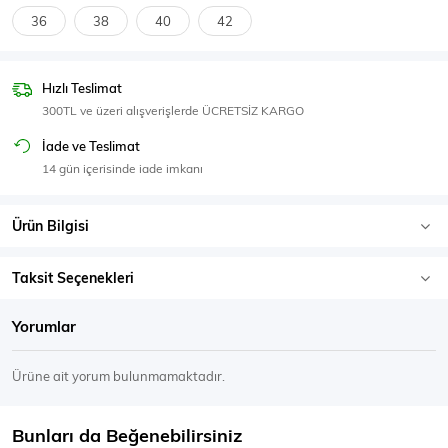
SPOR GİYİM
36
38
40
42
Hızlı Teslimat
300TL ve üzeri alışverişlerde ÜCRETSİZ KARGO
Eşofman Üstü
Sweatshirt
İade ve Teslimat
14 gün içerisinde iade imkanı
Ürün Bilgisi
Taksit Seçenekleri
Yorumlar
Ürüne ait yorum bulunmamaktadır.
Bunları da Beğenebilirsiniz