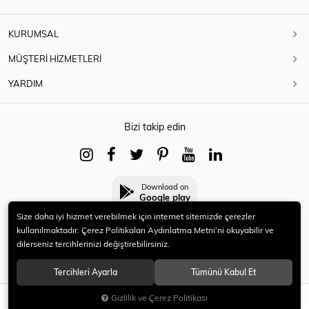
KURUMSAL
MÜŞTERİ HİZMETLERİ
YARDIM
Bizi takip edin
Download on
Google play
Size daha iyi hizmet verebilmek için internet sitemizde çerezler
kullanılmaktadır. Çerez Politikaları Aydınlatma Metni’ni okuyabilir ve
dilerseniz tercihlerinizi değiştirebilirsiniz.
© 2021 HERYENİ. Tüm hakları saklıdır.
Tercihleri Ayarla
Tümünü Kabul Et
Gizlilik ve Çerez Politikası
SEPETE EKLE