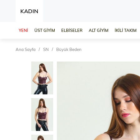
KADIN
YENİ
ÜST GİYİM
ELBİSELER
ALT GİYİM
İKİLİ TAKIM
Ana Sayfa
SN
Büyük Beden