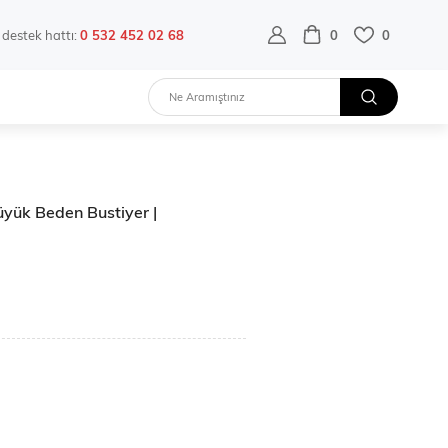
destek hattı:
0 532 452 02 68
0
0
üyük Beden Bustiyer |