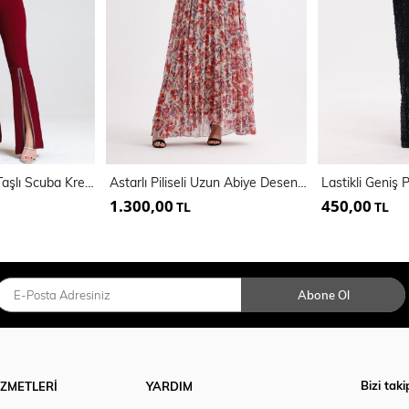
Kemerli Paçaları Taşlı Scuba Krep Abiye Büyük Beden Pantolon | Pnt34185
Astarlı Piliseli Uzun Abiye Desenli Şifon Elbise | ELB35127SF
1.300,00
450,00
TL
TL
Abone Ol
Bizi taki
İZMETLERİ
YARDIM