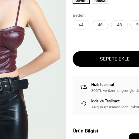
Beden:
44
46
48
5
SEPETE EKLE
Hızlı Teslimat
300TL ve üzeri alışverişl
İade ve Teslimat
14 gün içerisinde iade imka
Ürün Bilgisi