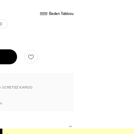
Beden Tablosu
0
erde ÜCRETSİZ KARGO
nı