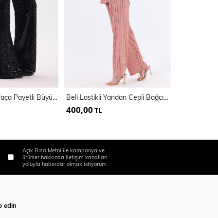
Lastikli Geniş Paça Payetli Büyük Beden Abiye Pantolon | PNT34693
Beli Lastikli Yandan Cepli Bağcıklı İnce Çizgili Viskon Pantolon | Pnt35465
400,00
450,00
TL
TL
Açık Rıza Metni
ile kampanya ve
ürünler hakkında iletişim kanalları
yoluyla haberdar olmak istiyorum.
p edin