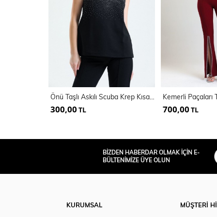
Önü Taşlı Askılı Scuba Krep Kısa Bluz | Blz34466
300,00
700,00
TL
TL
BİZDEN HABERDAR OLMAK İÇİN E-
BÜLTENİMİZE ÜYE OLUN
KURUMSAL
MÜŞTERİ H