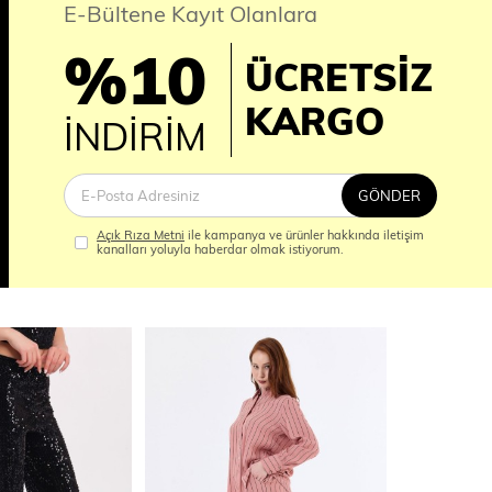
E-Bültene Kayıt Olanlara
%10
ÜCRETSİZ
İM
KARGO
İNDİRİM
GÖNDER
Açık Rıza Metni
ile kampanya ve ürünler hakkında iletişim
kanalları yoluyla haberdar olmak istiyorum.