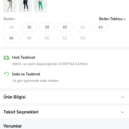
SPOR GİYİM
Beden:
Beden Tablosu
34
36
38
40
42
44
46
48
50
52
54
Eşofman Üstü
Sweatshirt
Hızlı Teslimat
300TL ve üzeri alışverişlerde ÜCRETSİZ KARGO
İade ve Teslimat
14 gün içerisinde iade imkanı
Ürün Bilgisi
Taksit Seçenekleri
Yorumlar