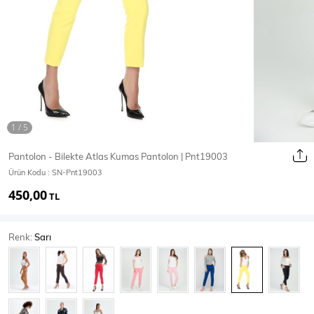
Ceket
Mont & Kaban
Yağmurluk
T-SHİRT & BLUZ
Pantolon - Bilekte Atlas Kumas Pantolon | Pnt19003
Ürün Kodu :
SN-Pnt19003
T-Shirt
Bluz
450,00
TL
BODY
Renk:
Sarı
Body
Atlet
Crop & Büstiyer