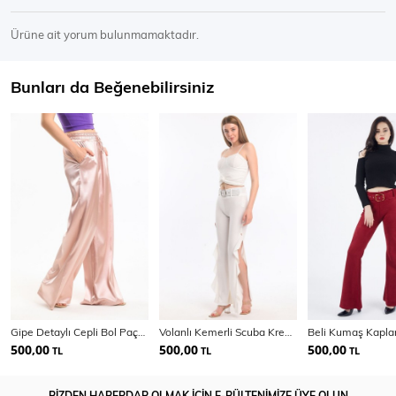
Ürüne ait yorum bulunmamaktadır.
Bunları da Beğenebilirsiniz
Gipe Detaylı Cepli Bol Paça Saten Pantolon | Pnt34217
Volanlı Kemerli Scuba Krep Pantolon | Pnt33394
500,00
500,00
500,00
TL
TL
TL
BİZDEN HABERDAR OLMAK İÇİN E-BÜLTENİMİZE ÜYE OLUN