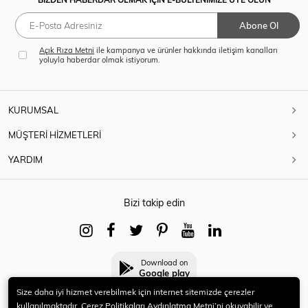
Abone Ol
Açık Rıza Metni
ile kampanya ve ürünler hakkında iletişim kanalları
yoluyla haberdar olmak istiyorum.
KURUMSAL
MÜŞTERİ HİZMETLERİ
YARDIM
Bizi takip edin
Download on
Google play
Size daha iyi hizmet verebilmek için internet sitemizde çerezler
kullanılmaktadır. Çerez Politikaları Aydınlatma Metni’ni okuyabilir ve