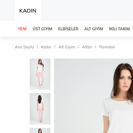
KADIN
YENİ
ÜST GİYİM
ELBİSELER
ALT GİYİM
İKİLİ TAKIM
Ana Sayfa
Kadın
Alt Giyim
Altlar
Pantolon