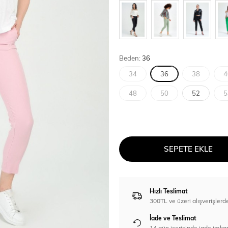
Beden:
36
34
36
38
4
48
50
52
5
SEPETE EKLE
Hızlı Teslimat
300TL ve üzeri alışverişl
İade ve Teslimat
14 gün içerisinde iade imka