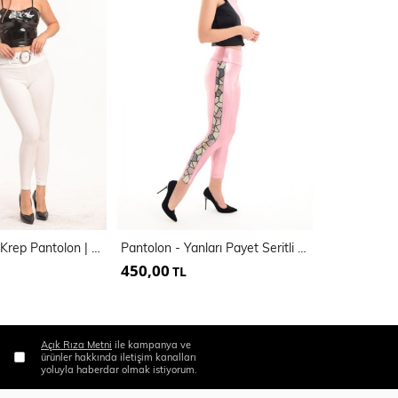
Kemerli Scuba Krep Pantolon | Pnt33395
Pantolon - Yanları Payet Seritli Varak Pantolon
450,00
500,00
TL
TL
Açık Rıza Metni
ile kampanya ve
ürünler hakkında iletişim kanalları
yoluyla haberdar olmak istiyorum.