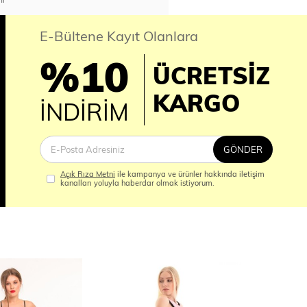
E-Bültene Kayıt Olanlara
%10
ÜCRETSİZ
İM
KARGO
İNDİRİM
GÖNDER
Açık Rıza Metni
ile kampanya ve ürünler hakkında iletişim
kanalları yoluyla haberdar olmak istiyorum.