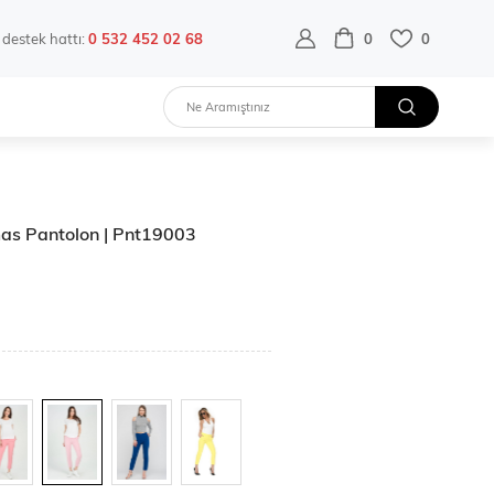
destek hattı:
0 532 452 02 68
0
0
mas Pantolon | Pnt19003