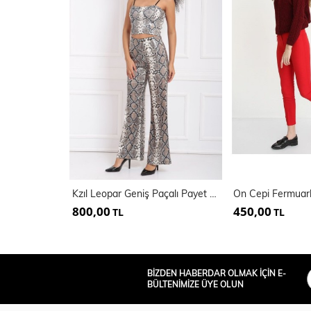
Kzıl Leopar Geniş Paçalı Payet Pantolon | Pnt32440
800,00
450,00
TL
TL
BİZDEN HABERDAR OLMAK İÇİN E-
BÜLTENİMİZE ÜYE OLUN