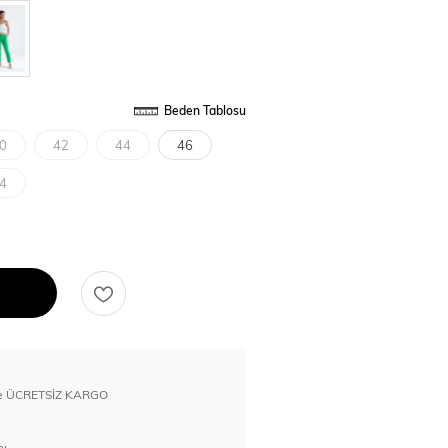
Beden Tablosu
0
42
44
46
4
erde ÜCRETSİZ KARGO
nı