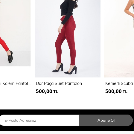
On Cepi Fermuarlı Kalem Pantolon | Pnt19007
Dar Paça Süet Pantolon
500,00
500,00
TL
TL
Abone Ol