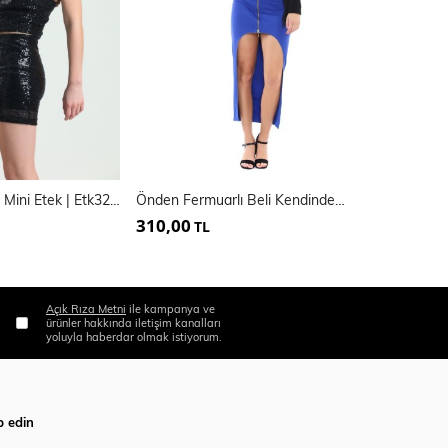
Pulpayet Abiye Mini Etek | Etk32287
Önden Fermuarlı Beli Kendinden Kemerli Etek
310,00
365,00
TL
TL
Açık Rıza Metni
ile kampanya ve
ürünler hakkında iletişim kanalları
yoluyla haberdar olmak istiyorum.
p edin