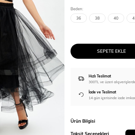
Beden:
36
38
40
4
SEPETE EKLE
Hızlı Teslimat
300TL ve üzeri alışverişl
İade ve Teslimat
14 gün içerisinde iade imka
Ürün Bilgisi
Taksit Seçenekleri