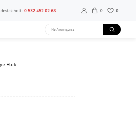
destek hattı:
0 532 452 02 68
0
0
iye Etek