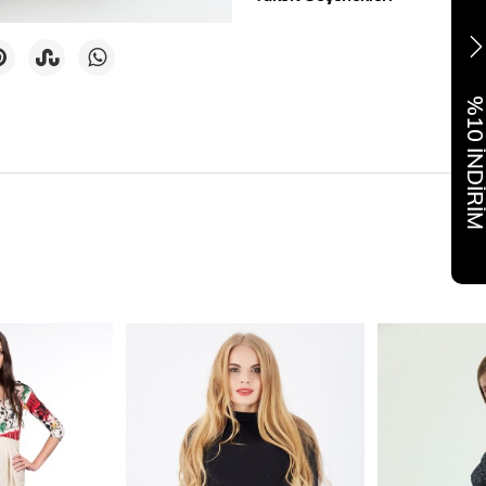
%10 İNDİR