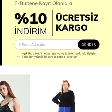
E-Bültene Kayıt Olanlara
%10
ÜCRETSİZ
İM
KARGO
İNDİRİM
GÖNDER
Açık Rıza Metni
ile kampanya ve ürünler hakkında iletişim
kanalları yoluyla haberdar olmak istiyorum.