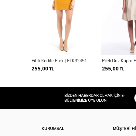
Fitilli Kadife Etek | ETK32451
Pileli Düz Kupra 
255,00
255,00
TL
TL
BİZDEN HABERDAR OLMAK İÇİN E-
BÜLTENİMİZE ÜYE OLUN
KURUMSAL
MÜŞTERİ H