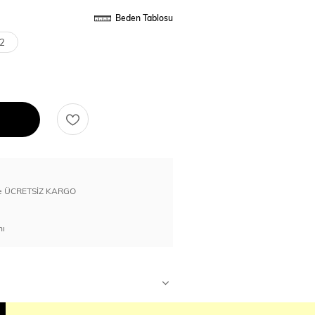
Beden Tablosu
2
erde ÜCRETSİZ KARGO
nı