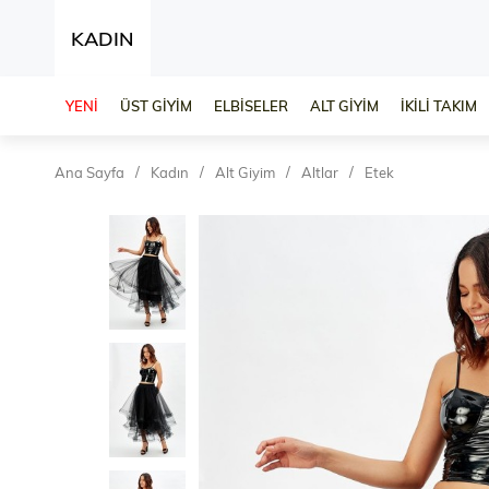
KADIN
YENİ
ÜST GİYİM
ELBİSELER
ALT GİYİM
İKİLİ TAKIM
Ana Sayfa
Kadın
Alt Giyim
Altlar
Etek