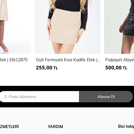
Etek | Etk12870
Gizli Fermuarlı Kısa Kadife Etek | Etk32566
255,00
500,00
TL
TL
Abone Ol
Bizi taki
İZMETLERİ
YARDIM