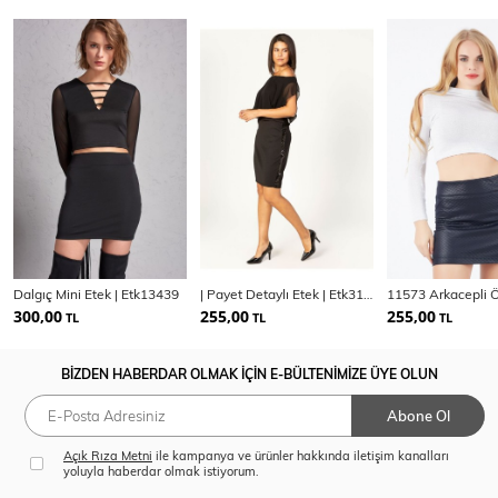
Dalgıç Mini Etek | Etk13439
| Payet Detaylı Etek | Etk31202
300,00
255,00
255,00
TL
TL
TL
BİZDEN HABERDAR OLMAK İÇİN E-BÜLTENİMİZE ÜYE OLUN
Abone Ol
Açık Rıza Metni
ile kampanya ve ürünler hakkında iletişim kanalları
yoluyla haberdar olmak istiyorum.