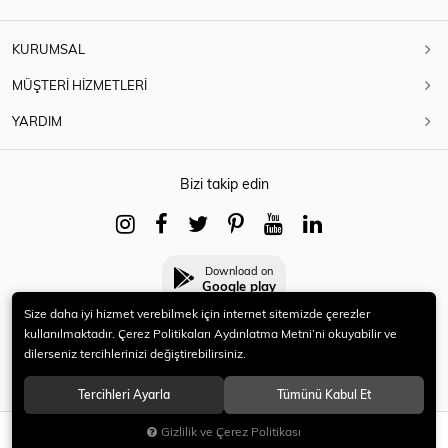
KURUMSAL
MÜŞTERİ HİZMETLERİ
YARDIM
Bizi takip edin
Download on
Google play
Size daha iyi hizmet verebilmek için internet sitemizde çerezler
kullanılmaktadır. Çerez Politikaları Aydınlatma Metni’ni okuyabilir ve
dilerseniz tercihlerinizi değiştirebilirsiniz.
© 2021 HERYENİ. Tüm hakları saklıdır.
Tercihleri Ayarla
Tümünü Kabul Et
Gizlilik ve Çerez Politikası
SEPETE EKLE