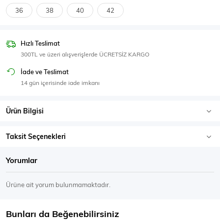
SPOR GİYİM
36
38
40
42
Hızlı Teslimat
300TL ve üzeri alışverişlerde ÜCRETSİZ KARGO
Eşofman Üstü
Sweatshirt
İade ve Teslimat
14 gün içerisinde iade imkanı
Ürün Bilgisi
Taksit Seçenekleri
Yorumlar
Ürüne ait yorum bulunmamaktadır.
Bunları da Beğenebilirsiniz