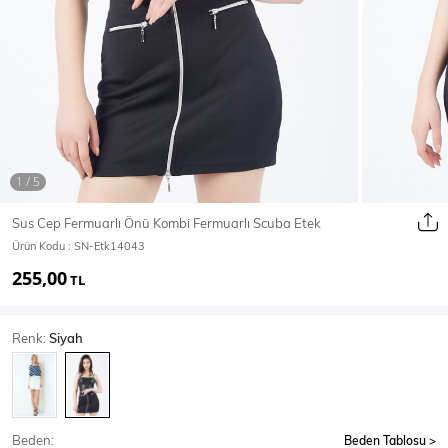
Ceket
Mont & Kaban
Yağmurluk
T-SHİRT & BLUZ
Sus Cep Fermuarlı Önü Kombi Fermuarlı Scuba Etek
Ürün Kodu :
SN-Etk14043
T-Shirt
Bluz
255,00
TL
BODY
Renk:
Siyah
Body
Atlet
Crop & Büstiyer
Beden:
Beden Tablosu