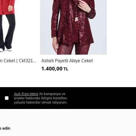
Çelik Örgü Uzun Ceket | Ckt32183
Astarlı Payetli Abiye Ceket
1.400,00
365,00
TL
TL
Açık Rıza Metni
ile kampanya ve
ürünler hakkında iletişim kanalları
yoluyla haberdar olmak istiyorum.
p edin