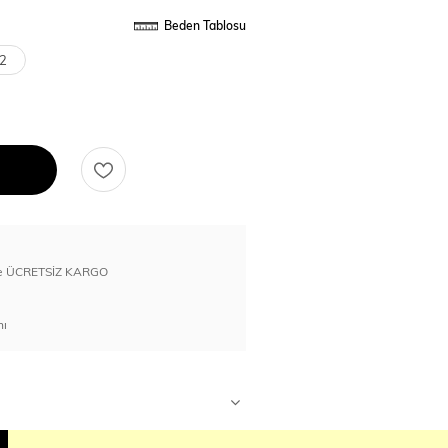
Beden Tablosu
2
erde ÜCRETSİZ KARGO
nı