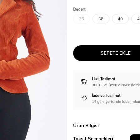
Beden:
36
38
40
4
SEPETE EKLE
Hızlı Teslimat
300TL ve üzeri alışverişl
İade ve Teslimat
14 gün içerisinde iade imka
Ürün Bilgisi
Taksit Seçenekleri