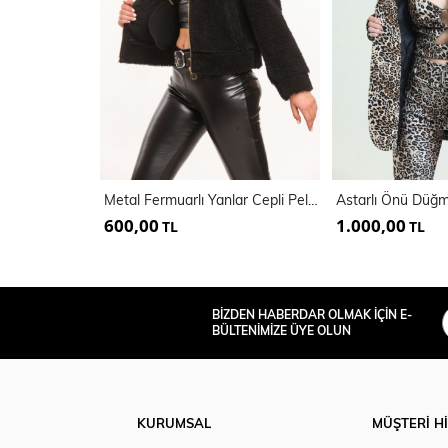
Metal Fermuarlı Yanlar Cepli Pelluş Mont | Mnt32408
600,00
1.000,00
TL
TL
BİZDEN HABERDAR OLMAK İÇİN E-
BÜLTENİMİZE ÜYE OLUN
KURUMSAL
MÜŞTERİ H