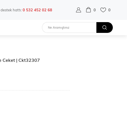
destek hattı:
0 532 452 02 68
0
0
fe Ceket | Ckt32307