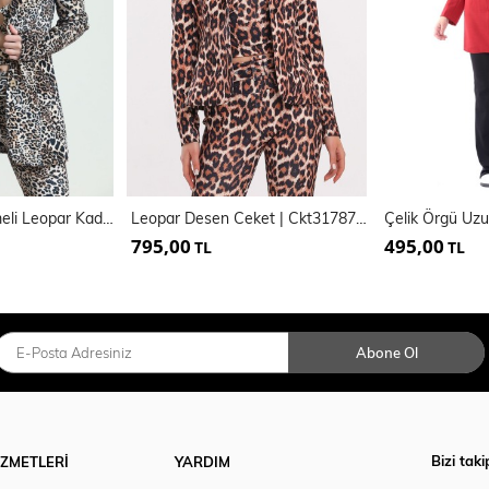
Astarlı Önü Düğmeli Leopar Kadife Abiye Ceket | Ckt34573
Leopar Desen Ceket | Ckt31787YN
795,00
495,00
TL
TL
Abone Ol
Bizi taki
İZMETLERİ
YARDIM