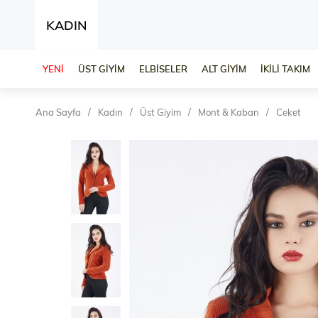
KADIN
YENİ
ÜST GİYİM
ELBİSELER
ALT GİYİM
İKİLİ TAKIM
Ana Sayfa
Kadın
Üst Giyim
Mont & Kaban
Ceket