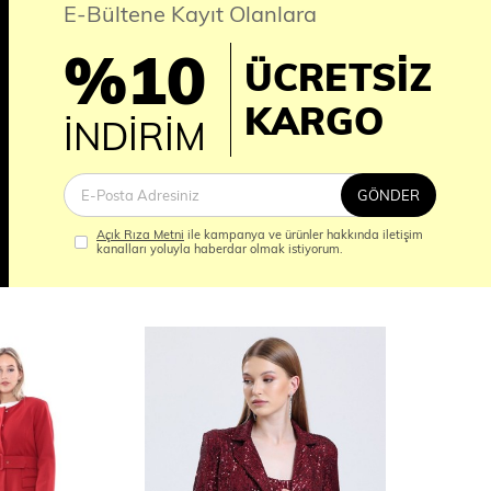
E-Bültene Kayıt Olanlara
%10
ÜCRETSİZ
İM
KARGO
İNDİRİM
GÖNDER
Açık Rıza Metni
ile kampanya ve ürünler hakkında iletişim
kanalları yoluyla haberdar olmak istiyorum.