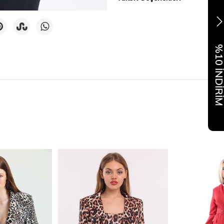
%10 İNDİR