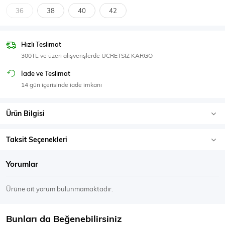
SPOR GİYİM
36
38
40
42
Hızlı Teslimat
300TL ve üzeri alışverişlerde ÜCRETSİZ KARGO
Eşofman Üstü
Sweatshirt
İade ve Teslimat
14 gün içerisinde iade imkanı
Ürün Bilgisi
Taksit Seçenekleri
Yorumlar
Ürüne ait yorum bulunmamaktadır.
Bunları da Beğenebilirsiniz