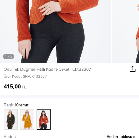
Ceket
Mont & Kaban
Yağmurluk
T-SHİRT & BLUZ
Önü Tek Düğmeli Fitilli Kadife Ceket | Ckt32307
Ürün Kodu :
SN-CKT32307
T-Shirt
Bluz
415,00
TL
BODY
Renk:
Kıremıt
Body
Atlet
Crop & Büstiyer
Beden:
Beden Tablosu