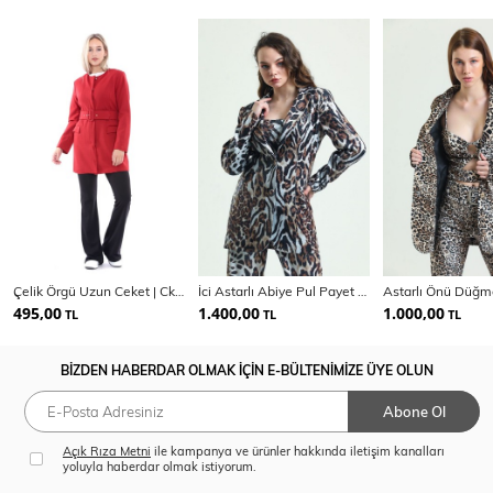
Çelik Örgü Uzun Ceket | Ckt32183
İci Astarlı Abiye Pul Payet Ceket | Ckt34264
495,00
1.400,00
1.000,00
TL
TL
TL
BİZDEN HABERDAR OLMAK İÇİN E-BÜLTENİMİZE ÜYE OLUN
Abone Ol
Açık Rıza Metni
ile kampanya ve ürünler hakkında iletişim kanalları
yoluyla haberdar olmak istiyorum.