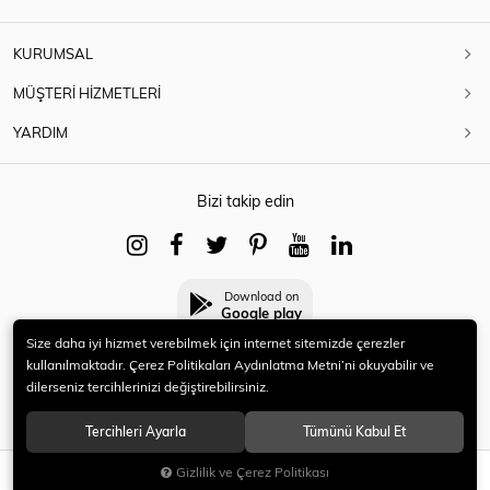
KURUMSAL
MÜŞTERİ HİZMETLERİ
YARDIM
Bizi takip edin
Download on
Google play
Size daha iyi hizmet verebilmek için internet sitemizde çerezler
kullanılmaktadır. Çerez Politikaları Aydınlatma Metni’ni okuyabilir ve
dilerseniz tercihlerinizi değiştirebilirsiniz.
© 2021 HERYENİ. Tüm hakları saklıdır.
Tercihleri Ayarla
Tümünü Kabul Et
Gizlilik ve Çerez Politikası
SEPETE EKLE