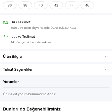
SPOR GİYİM
36
38
40
42
44
46
Hızlı Teslimat
300TL ve üzeri alışverişlerde ÜCRETSİZ KARGO
Eşofman Üstü
Sweatshirt
İade ve Teslimat
14 gün içerisinde iade imkanı
Ürün Bilgisi
Taksit Seçenekleri
Yorumlar
Ürüne ait yorum bulunmamaktadır.
Bunları da Beğenebilirsiniz