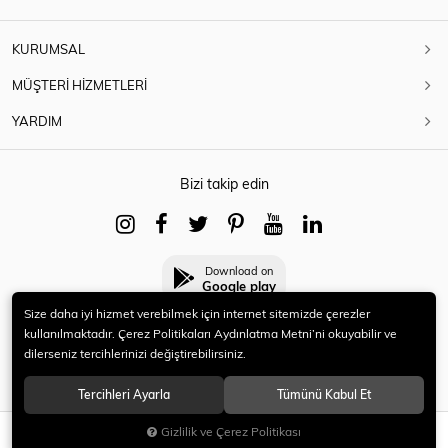
KURUMSAL
MÜŞTERİ HİZMETLERİ
YARDIM
Bizi takip edin
Download on
Google play
Size daha iyi hizmet verebilmek için internet sitemizde çerezler
kullanılmaktadır. Çerez Politikaları Aydınlatma Metni’ni okuyabilir ve
dilerseniz tercihlerinizi değiştirebilirsiniz.
© 2021 HERYENİ. Tüm hakları saklıdır.
Tercihleri Ayarla
Tümünü Kabul Et
Gizlilik ve Çerez Politikası
SEPETE EKLE