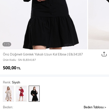
Ceket
Mont & Kaban
Yağmurluk
T-SHİRT & BLUZ
Önü Düğmeli Gömlek Yakalı Uzun Kol Elbise | Elb34187
Ürün Kodu :
SN-ELB34187
T-Shirt
Bluz
500,00
TL
BODY
Renk:
Siyah
Body
Atlet
Crop & Büstiyer
Beden:
Beden Tablosu