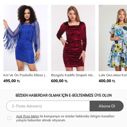
Kol Ve Ön Püsküllü Elbise | Elb31490
Büzgülü Kadife Drapeli Abiye Elbise | Elb34010
495,00
600,00
400,00
TL
TL
TL
BİZDEN HABERDAR OLMAK İÇİN E-BÜLTENİMİZE ÜYE OLUN
Abone Ol
Açık Rıza Metni
ile kampanya ve ürünler hakkında iletişim kanalları
yoluyla haberdar olmak istiyorum.