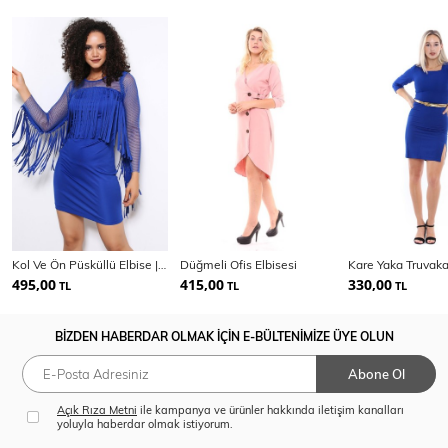
Kol Ve Ön Püsküllü Elbise | Elb31490
Düğmeli Ofis Elbisesi
495,00
415,00
330,00
TL
TL
TL
BİZDEN HABERDAR OLMAK İÇİN E-BÜLTENİMİZE ÜYE OLUN
Abone Ol
Açık Rıza Metni
ile kampanya ve ürünler hakkında iletişim kanalları
yoluyla haberdar olmak istiyorum.