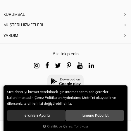
KURUMSAL
MÜŞTERİ HİZMETLERİ
YARDIM
Bizi takip edin
Download on
Google play
Size daha iyi hizmet verebilmek için internet sitemizde çerezler
kullanılmaktadır. Çerez Politikaları Aydınlatma Metni’ni okuyabilir ve
dilerseniz tercihlerinizi değiştirebilirsiniz.
© 2021 HERYENİ. Tüm hakları saklıdır.
Tercihleri Ayarla
Tümünü Kabul Et
Gizlilik ve Çerez Politikası
SEPETE EKLE