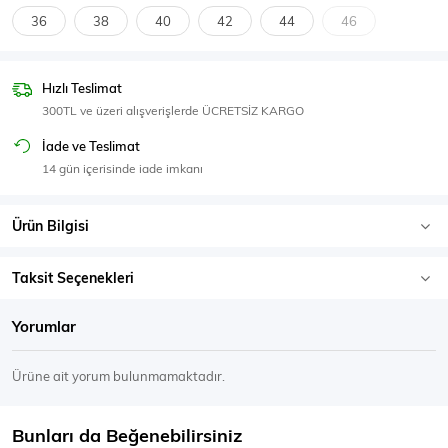
SPOR GİYİM
36
38
40
42
44
46
Hızlı Teslimat
300TL ve üzeri alışverişlerde ÜCRETSİZ KARGO
Eşofman Üstü
Sweatshirt
İade ve Teslimat
14 gün içerisinde iade imkanı
Ürün Bilgisi
Taksit Seçenekleri
Yorumlar
Ürüne ait yorum bulunmamaktadır.
Bunları da Beğenebilirsiniz