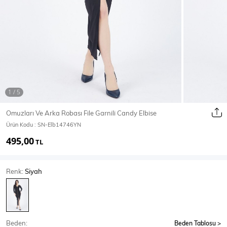
Ceket
Mont & Kaban
Yağmurluk
T-SHİRT & BLUZ
Omuzları Ve Arka Robası File Garnili Candy Elbise
Ürün Kodu :
SN-Elb14746YN
T-Shirt
Bluz
495,00
TL
BODY
Renk:
Siyah
Body
Atlet
Crop & Büstiyer
Beden:
Beden Tablosu