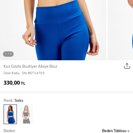
Ceket
Mont & Kaban
Yağmurluk
T-SHİRT & BLUZ
Kus Gözlü Bustiyer Abiye Bluz
Ürün Kodu :
SN-BST14703
T-Shirt
Bluz
330,00
TL
BODY
Renk:
Saks
Body
Atlet
Crop & Büstiyer
Beden:
Beden Tablosu