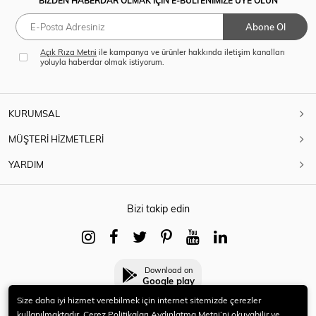
BİZDEN HABERDAR OLMAK İÇİN E-BÜLTENİMİZE ÜYE OLUN
Abone Ol
Açık Rıza Metni
ile kampanya ve ürünler hakkında iletişim kanalları
yoluyla haberdar olmak istiyorum.
KURUMSAL
MÜŞTERİ HİZMETLERİ
YARDIM
Bizi takip edin
Download on
Google play
Size daha iyi hizmet verebilmek için internet sitemizde çerezler
kullanılmaktadır. Çerez Politikaları Aydınlatma Metni’ni okuyabilir ve