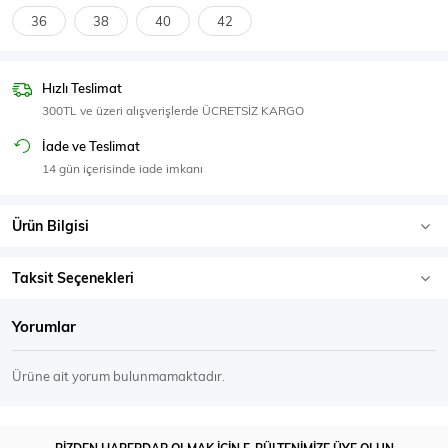
SPOR GİYİM
36
38
40
42
Hızlı Teslimat
300TL ve üzeri alışverişlerde ÜCRETSİZ KARGO
Eşofman Üstü
Sweatshirt
İade ve Teslimat
14 gün içerisinde iade imkanı
Ürün Bilgisi
Taksit Seçenekleri
Yorumlar
Ürüne ait yorum bulunmamaktadır.