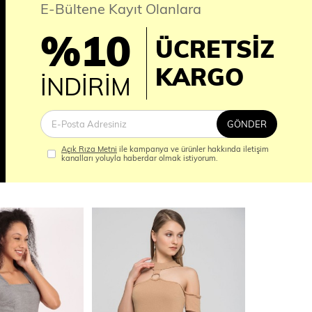
E-Bültene Kayıt Olanlara
%10
ÜCRETSİZ
İM
KARGO
İNDİRİM
GÖNDER
Açık Rıza Metni
ile kampanya ve ürünler hakkında iletişim
kanalları yoluyla haberdar olmak istiyorum.