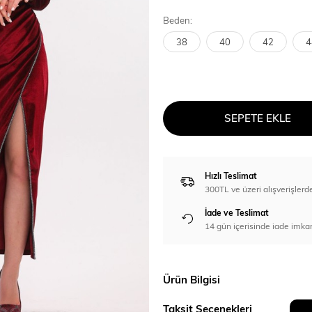
Beden:
38
40
42
4
SEPETE EKLE
Hızlı Teslimat
300TL ve üzeri alışverişl
İade ve Teslimat
14 gün içerisinde iade imka
Ürün Bilgisi
Taksit Seçenekleri