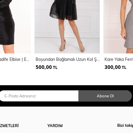
Kolları Büzgülü Kadife Elbise | ELB33265
Boyundan Bağlamalı Uzun Kol Şifon İçi Astarlı Elbise Elb32766
500,00
300,00
TL
TL
Abone Ol
Bizi taki
İZMETLERİ
YARDIM