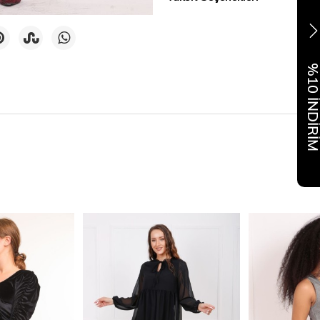
%10 İNDİR