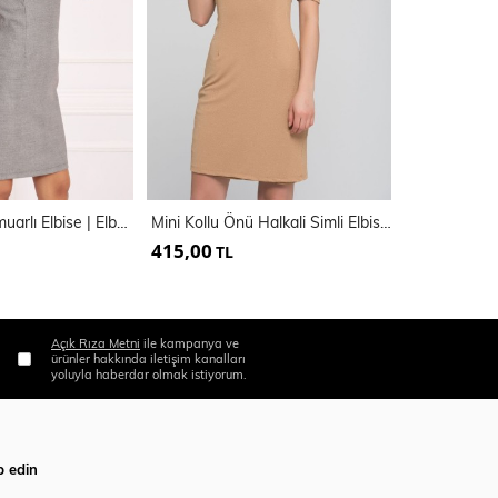
Kare Yaka Fermuarlı Elbise | Elb31535
Mini Kollu Önü Halkali Simli Elbise | Elb14688
415,00
310,00
TL
TL
Açık Rıza Metni
ile kampanya ve
ürünler hakkında iletişim kanalları
yoluyla haberdar olmak istiyorum.
p edin