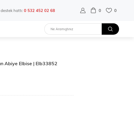
destek hattı:
0 532 452 02 68
0
0
n Abiye Elbise | Elb33852