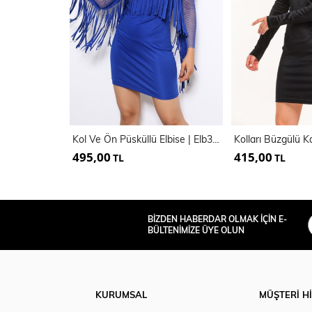
Kol Ve Ön Püsküllü Elbise | Elb31490
495,00
415,00
TL
TL
BİZDEN HABERDAR OLMAK İÇİN E-
BÜLTENİMİZE ÜYE OLUN
KURUMSAL
MÜŞTERİ H