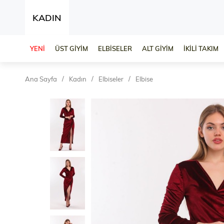
KADIN
YENİ
ÜST GİYİM
ELBİSELER
ALT GİYİM
İKİLİ TAKIM
Ana Sayfa
Kadın
Elbiseler
Elbise