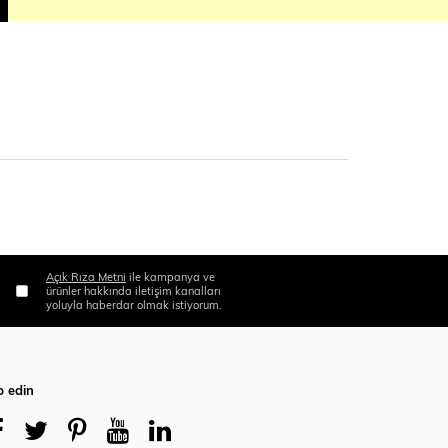
Açık Rıza Metni
ile kampanya ve
ürünler hakkında iletişim kanalları
yoluyla haberdar olmak istiyorum.
p edin