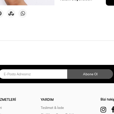
Abone Ol
Bizi taki
İZMETLERİ
YARDIM
ri
Teslimat & İade