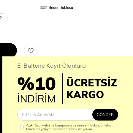
Beden Tablosu
2
E-Bültene Kayıt Olanlara
%10
ÜCRETSİZ
erde ÜCRETSİZ KARGO
İM
KARGO
İNDİRİM
nı
GÖNDER
Açık Rıza Metni
ile kampanya ve ürünler hakkında iletişim
kanalları yoluyla haberdar olmak istiyorum.