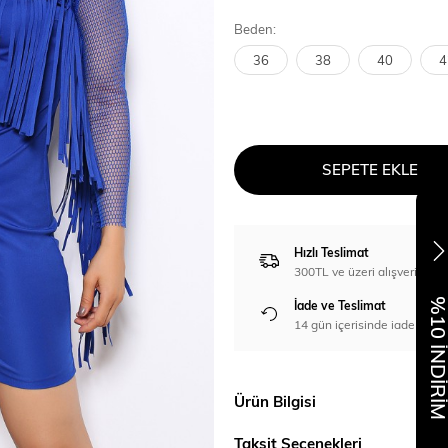
Beden:
36
38
40
4
SEPETE EKLE
Hızlı Teslimat
300TL ve üzeri alışverişl
%10 İNDİR
İade ve Teslimat
14 gün içerisinde iade imka
Ürün Bilgisi
Taksit Seçenekleri