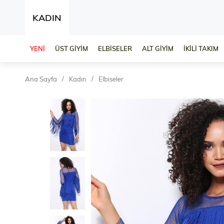
KADIN
YENİ
ÜST GİYİM
ELBİSELER
ALT GİYİM
İKİLİ TAKIM
Ana Sayfa
Kadın
Elbiseler