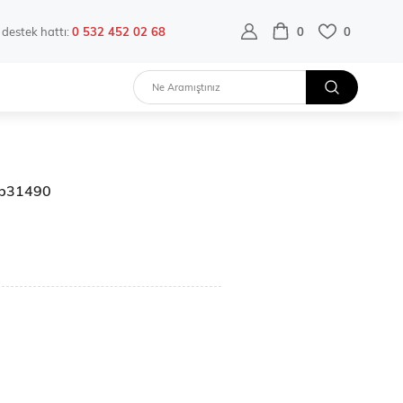
destek hattı:
0 532 452 02 68
0
0
Elb31490