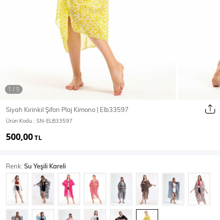
Ceket
Mont & Kaban
Yağmurluk
T-SHİRT & BLUZ
Siyah Kırinkıl Şifon Plaj Kimono | Elb33597
Ürün Kodu :
SN-ELB33597
T-Shirt
Bluz
500,00
TL
BODY
Renk:
Su Yeşili Kareli
Body
Atlet
Crop & Büstiyer