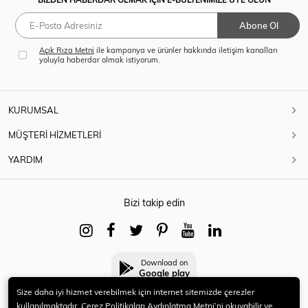
Abone Ol
Açık Rıza Metni
ile kampanya ve ürünler hakkında iletişim kanalları
yoluyla haberdar olmak istiyorum.
KURUMSAL
MÜŞTERİ HİZMETLERİ
YARDIM
Bizi takip edin
Download on
Google play
Size daha iyi hizmet verebilmek için internet sitemizde çerezler
kullanılmaktadır. Çerez Politikaları Aydınlatma Metni’ni okuyabilir ve