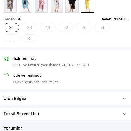
SPOR GİYİM
Beden:
36
Beden Tablosu
36
38
40
42
S
M
L
XL
Eşofman Üstü
Sweatshirt
Hızlı Teslimat
300TL ve üzeri alışverişlerde ÜCRETSİZ KARGO
İade ve Teslimat
14 gün içerisinde iade imkanı
Ürün Bilgisi
Taksit Seçenekleri
Yorumlar