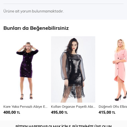
Ürüne ait yorum bulunmamaktadır.
Bunları da Beğenebilirsiniz
Kare Yaka Pervazlı Abiye Elbise | Elb31784
Kolları Organze Payetli Abiye Elbise
Düğmeli Ofis Elbi
400,00
495,00
415,00
TL
TL
TL
BİZDEN HABERDAR OLMAK İÇİN E-BÜLTENİMİZE ÜYE OLUN