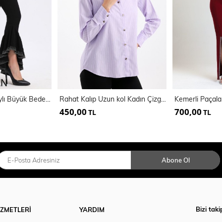
Kemerli Taş Detaylı Büyük Beden Pantolon | Pnt34810
Rahat Kalıp Uzun kol Kadın Çizgili Gömlek | Gml35705
450,00
700,00
TL
TL
Abone Ol
Bizi taki
İZMETLERİ
YARDIM