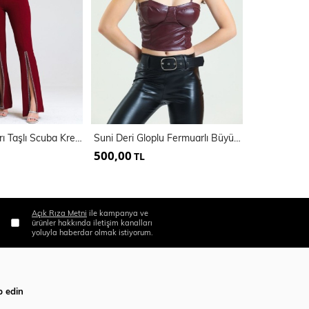
Kemerli Paçaları Taşlı Scuba Krep Abiye Büyük Beden Pantolon | Pnt34185
Suni Deri Gloplu Fermuarlı Büyük Beden Bustiyer | BUST34636
500,00
600,00
TL
TL
Açık Rıza Metni
ile kampanya ve
ürünler hakkında iletişim kanalları
yoluyla haberdar olmak istiyorum.
p edin