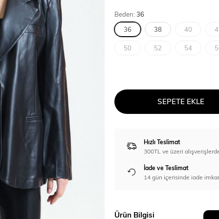
Beden:
36
36
38
40
4
50
52
54
5
SEPETE EKLE
Hızlı Teslimat
300TL ve üzeri alışverişl
İade ve Teslimat
14 gün içerisinde iade imka
Ürün Bilgisi