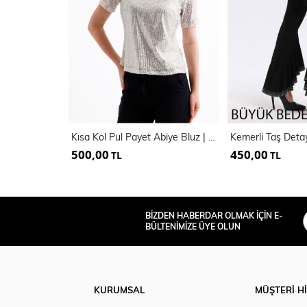
Kısa Kol Pul Payet Abiye Bluz | Blz35540
500,00
450,00
TL
TL
BİZDEN HABERDAR OLMAK İÇİN E-
BÜLTENİMİZE ÜYE OLUN
KURUMSAL
MÜŞTERİ H