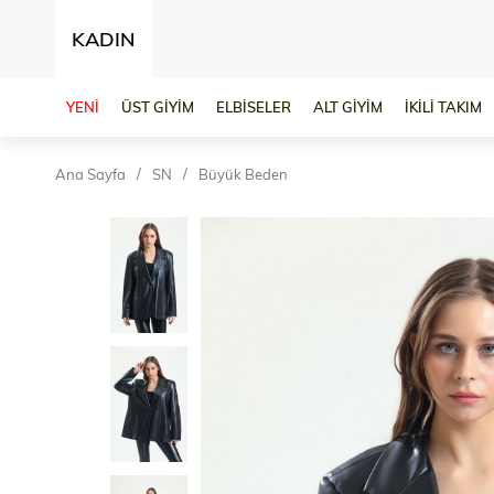
KADIN
YENİ
ÜST GİYİM
ELBİSELER
ALT GİYİM
İKİLİ TAKIM
Ana Sayfa
SN
Büyük Beden