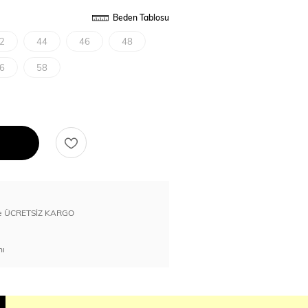
Beden Tablosu
2
44
46
48
6
58
erde ÜCRETSİZ KARGO
nı