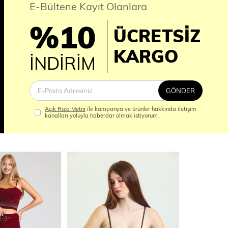
E-Bültene Kayıt Olanlara
%10
ÜCRETSİZ
İM
KARGO
İNDİRİM
GÖNDER
Açık Rıza Metni
ile kampanya ve ürünler hakkında iletişim
kanalları yoluyla haberdar olmak istiyorum.