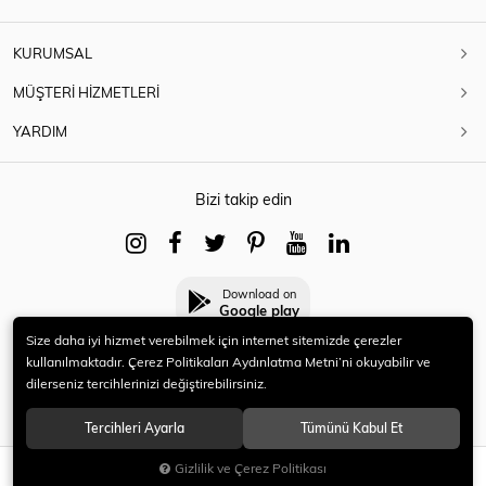
KURUMSAL
MÜŞTERİ HİZMETLERİ
YARDIM
Bizi takip edin
Download on
Google play
Size daha iyi hizmet verebilmek için internet sitemizde çerezler
kullanılmaktadır. Çerez Politikaları Aydınlatma Metni’ni okuyabilir ve
dilerseniz tercihlerinizi değiştirebilirsiniz.
© 2021 HERYENİ. Tüm hakları saklıdır.
Tercihleri Ayarla
Tümünü Kabul Et
Gizlilik ve Çerez Politikası
SEPETE EKLE