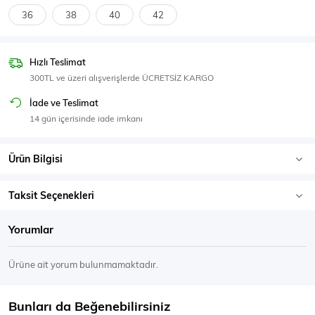
SPOR GİYİM
36
38
40
42
Hızlı Teslimat
300TL ve üzeri alışverişlerde ÜCRETSİZ KARGO
Eşofman Üstü
Sweatshirt
İade ve Teslimat
14 gün içerisinde iade imkanı
Ürün Bilgisi
Taksit Seçenekleri
Yorumlar
Ürüne ait yorum bulunmamaktadır.
Bunları da Beğenebilirsiniz