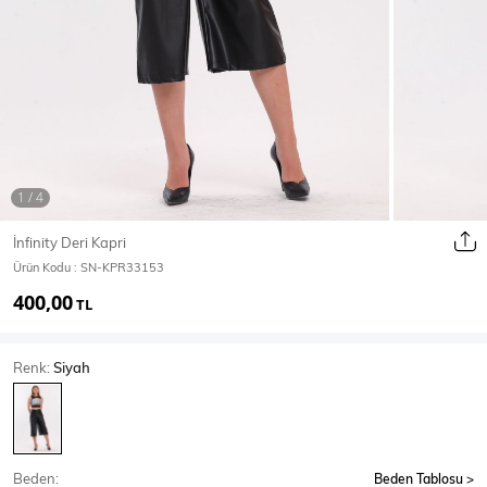
Ceket
Mont & Kaban
Yağmurluk
T-SHİRT & BLUZ
İnfinity Deri Kapri
Ürün Kodu :
SN-KPR33153
T-Shirt
Bluz
400,00
TL
BODY
Renk:
Siyah
Body
Atlet
Crop & Büstiyer
Beden:
Beden Tablosu