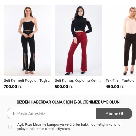
Beli Kemerli Paçaları Taşlı Scuba Krep Abiye Pantolon | Pnt34185
Beli Kumaş Kaplama Kemerli İspanyol Paça Süet | Pnt32574
700,00
500,00
450,00
TL
TL
TL
BİZDEN HABERDAR OLMAK İÇİN E-BÜLTENİMİZE ÜYE OLUN
Abone Ol
Açık Rıza Metni
ile kampanya ve ürünler hakkında iletişim kanalları
yoluyla haberdar olmak istiyorum.