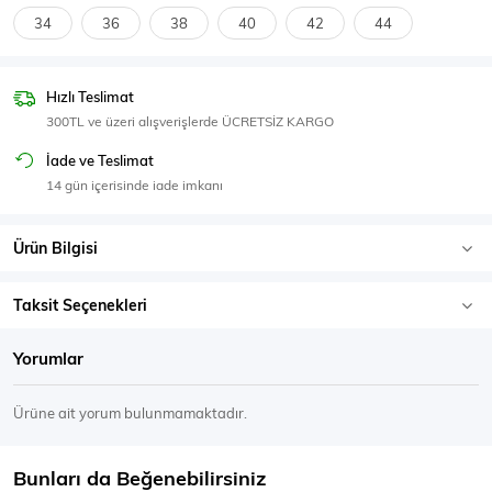
SPOR GİYİM
34
36
38
40
42
44
Hızlı Teslimat
300TL ve üzeri alışverişlerde ÜCRETSİZ KARGO
Eşofman Üstü
Sweatshirt
İade ve Teslimat
14 gün içerisinde iade imkanı
Ürün Bilgisi
Taksit Seçenekleri
Yorumlar
Ürüne ait yorum bulunmamaktadır.
Bunları da Beğenebilirsiniz