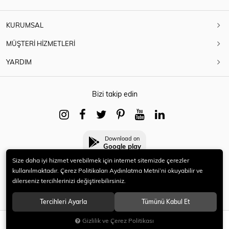
KURUMSAL
MÜŞTERİ HİZMETLERİ
YARDIM
Bizi takip edin
Download on
Google play
Size daha iyi hizmet verebilmek için internet sitemizde çerezler
kullanılmaktadır. Çerez Politikaları Aydınlatma Metni’ni okuyabilir ve
dilerseniz tercihlerinizi değiştirebilirsiniz.
© 2021 HERYENİ. Tüm hakları saklıdır.
Tercihleri Ayarla
Tümünü Kabul Et
Gizlilik ve Çerez Politikası
SEPETE EKLE