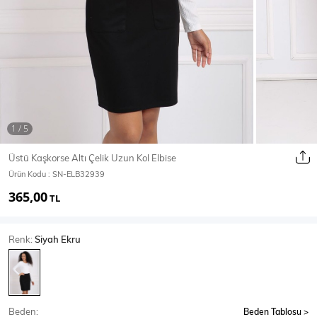
Ceket
Mont & Kaban
Yağmurluk
T-SHİRT & BLUZ
Üstü Kaşkorse Altı Çelik Uzun Kol Elbise
Ürün Kodu :
SN-ELB32939
T-Shirt
Bluz
365,00
TL
BODY
Renk:
Siyah Ekru
Body
Atlet
Crop & Büstiyer
Beden:
Beden Tablosu