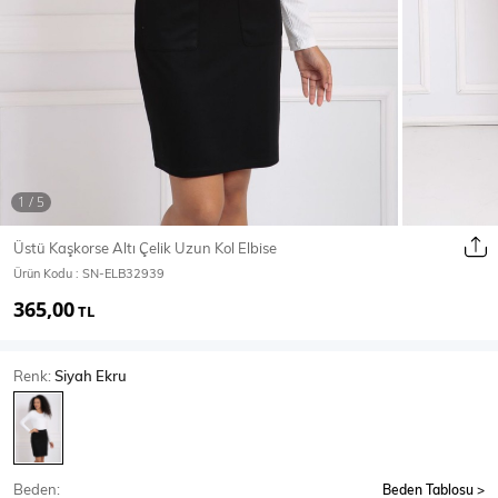
Ceket
Mont & Kaban
Yağmurluk
T-SHİRT & BLUZ
Üstü Kaşkorse Altı Çelik Uzun Kol Elbise
Ürün Kodu :
SN-ELB32939
T-Shirt
Bluz
365,00
TL
BODY
Renk:
Siyah Ekru
Body
Atlet
Crop & Büstiyer
Beden:
Beden Tablosu