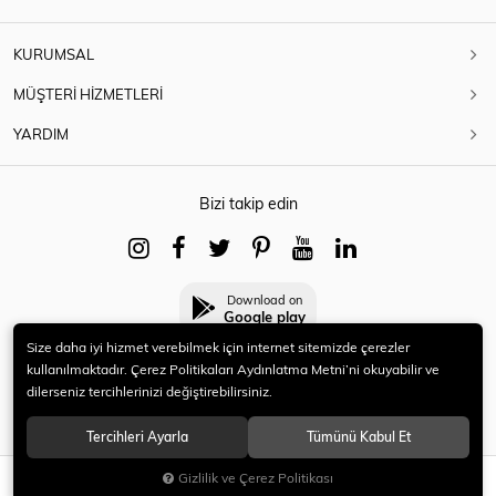
KURUMSAL
MÜŞTERİ HİZMETLERİ
YARDIM
Bizi takip edin
Download on
Google play
Size daha iyi hizmet verebilmek için internet sitemizde çerezler
kullanılmaktadır. Çerez Politikaları Aydınlatma Metni’ni okuyabilir ve
dilerseniz tercihlerinizi değiştirebilirsiniz.
© 2021 HERYENİ. Tüm hakları saklıdır.
Tercihleri Ayarla
Tümünü Kabul Et
Gizlilik ve Çerez Politikası
SEPETE EKLE