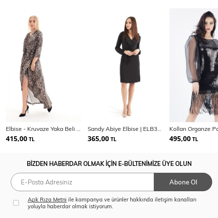
Elbise - Kruvaze Yaka Beli Lastikli Elbise
Sandy Abiye Elbise | ELB32200
415,00
365,00
495,00
TL
TL
TL
BİZDEN HABERDAR OLMAK İÇİN E-BÜLTENİMİZE ÜYE OLUN
Abone Ol
Açık Rıza Metni
ile kampanya ve ürünler hakkında iletişim kanalları
yoluyla haberdar olmak istiyorum.