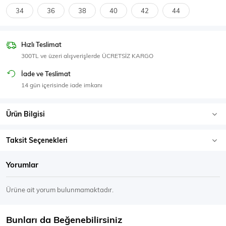
SPOR GİYİM
34
36
38
40
42
44
Hızlı Teslimat
300TL ve üzeri alışverişlerde ÜCRETSİZ KARGO
Eşofman Üstü
Sweatshirt
İade ve Teslimat
14 gün içerisinde iade imkanı
Ürün Bilgisi
Taksit Seçenekleri
Yorumlar
Ürüne ait yorum bulunmamaktadır.
Bunları da Beğenebilirsiniz