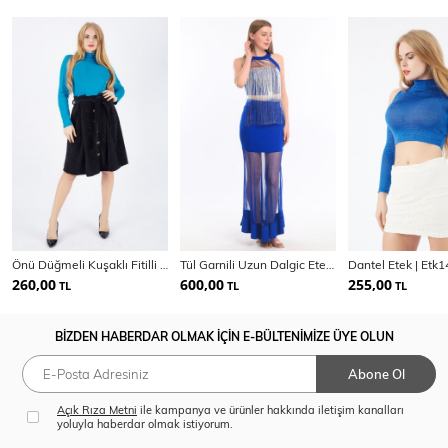
Önü Düğmeli Kuşaklı Fitilli Kadife Etek | Etk32553
Tül Garnili Uzun Dalgic Etek | Etk13400
Dantel Etek | Etk
260,00
600,00
255,00
TL
TL
TL
BİZDEN HABERDAR OLMAK İÇİN E-BÜLTENİMİZE ÜYE OLUN
Abone Ol
Açık Rıza Metni
ile kampanya ve ürünler hakkında iletişim kanalları
yoluyla haberdar olmak istiyorum.