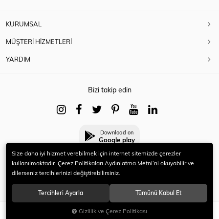
KURUMSAL
MÜŞTERİ HİZMETLERİ
YARDIM
Bizi takip edin
Download on
Google play
Size daha iyi hizmet verebilmek için internet sitemizde çerezler
kullanılmaktadır. Çerez Politikaları Aydınlatma Metni’ni okuyabilir ve
dilerseniz tercihlerinizi değiştirebilirsiniz.
© 2021 HERYENİ. Tüm hakları saklıdır.
Tercihleri Ayarla
Tümünü Kabul Et
Gizlilik ve Çerez Politikası
SEPETE EKLE