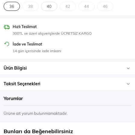
SPOR GİYİM
36
38
40
42
44
46
Hızlı Teslimat
300TL ve üzeri alışverişlerde ÜCRETSİZ KARGO
Eşofman Üstü
Sweatshirt
İade ve Teslimat
14 gün içerisinde iade imkanı
Ürün Bilgisi
Taksit Seçenekleri
Yorumlar
Ürüne ait yorum bulunmamaktadır.
Bunları da Beğenebilirsiniz