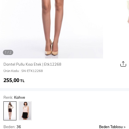
Ceket
Mont & Kaban
Yağmurluk
T-SHİRT & BLUZ
Dantel Pullu Kısa Etek | Etk12268
Ürün Kodu :
SN-ETK12268
T-Shirt
Bluz
255,00
TL
BODY
Renk:
Kahve
Body
Atlet
Crop & Büstiyer
Beden:
36
Beden Tablosu