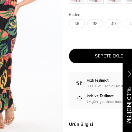
Beden:
36
38
40
4
SEPETE EKLE
Hızlı Teslimat
300TL ve üzeri alışverişl
%10 İNDİR
İade ve Teslimat
14 gün içerisinde iade imka
Ürün Bilgisi