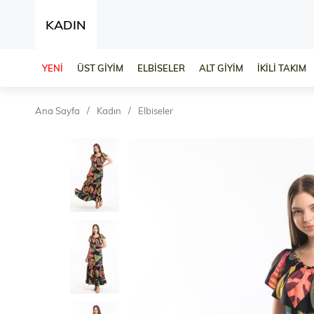
KADIN
YENİ
ÜST GİYİM
ELBİSELER
ALT GİYİM
İKİLİ TAKIM
Ana Sayfa
Kadın
Elbiseler