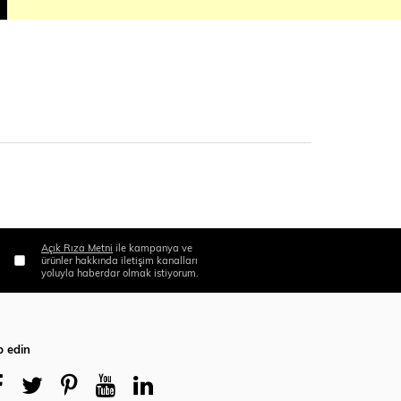
Açık Rıza Metni
ile kampanya ve
ürünler hakkında iletişim kanalları
yoluyla haberdar olmak istiyorum.
p edin