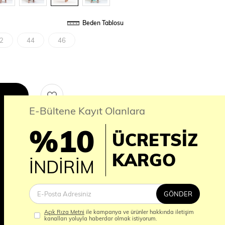
Beden Tablosu
2
44
46
E-Bültene Kayıt Olanlara
%10
ÜCRETSİZ
erde ÜCRETSİZ KARGO
İM
KARGO
İNDİRİM
nı
GÖNDER
Açık Rıza Metni
ile kampanya ve ürünler hakkında iletişim
kanalları yoluyla haberdar olmak istiyorum.