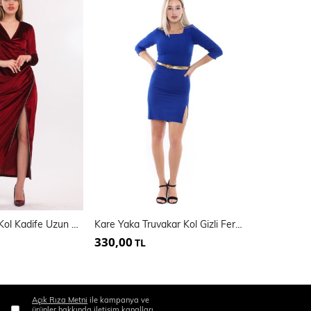
Kruvaze Uzun Kol Kadife Uzun Abiye Elbise | Elb33852
Kare Yaka Truvakar Kol Gizli Fermuarlı Krep Elbise
330,00
795,00
TL
TL
Açık Rıza Metni
ile kampanya ve
ürünler hakkında iletişim kanalları