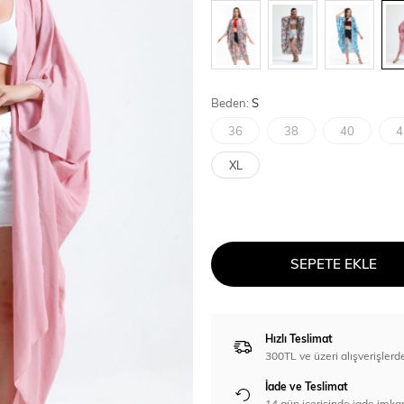
Beden:
S
36
38
40
4
XL
SEPETE EKLE
Hızlı Teslimat
300TL ve üzeri alışverişl
İade ve Teslimat
14 gün içerisinde iade imka