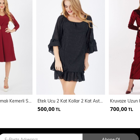
Beli Kumaş Kaplamalı Kemerli Scuba Krep
Etek Ucu 2 Kat Kollar 2 Kat Astarli Şifon Elbise
500,00
700,00
TL
TL
Abone Ol