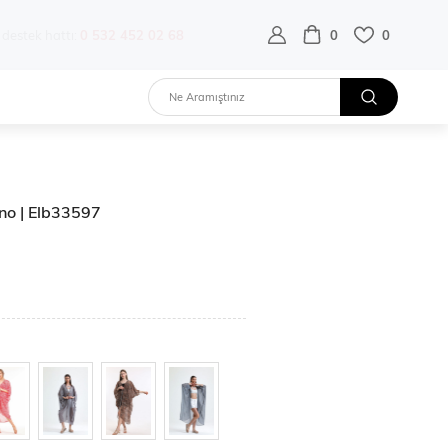
destek hattı:
0 532 452 02 68
0
0
ono | Elb33597