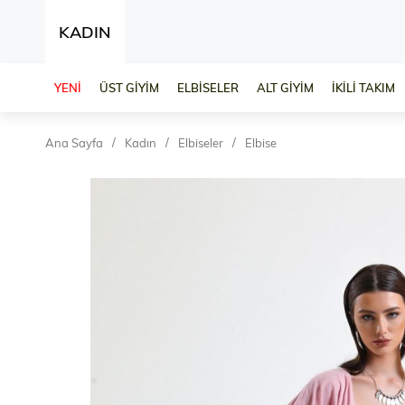
KADIN
YENİ
ÜST GİYİM
ELBİSELER
ALT GİYİM
İKİLİ TAKIM
Ana Sayfa
Kadın
Elbiseler
Elbise