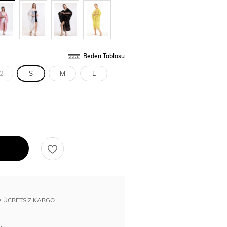
Beden Tablosu
2
S
M
L
erde ÜCRETSİZ KARGO
nı