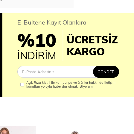
E-Bültene Kayıt Olanlara
%10
ÜCRETSİZ
İM
KARGO
İNDİRİM
GÖNDER
Açık Rıza Metni
ile kampanya ve ürünler hakkında iletişim
kanalları yoluyla haberdar olmak istiyorum.