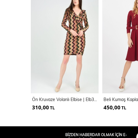
Ön Kruvaze Volanlı Elbise | Elb31795
310,00
450,00
TL
TL
BİZDEN HABERDAR OLMAK İÇİN E-