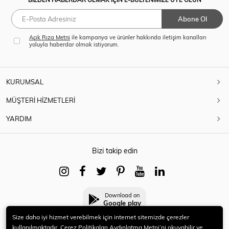
Abone Ol
Açık Rıza Metni
ile kampanya ve ürünler hakkında iletişim kanalları
yoluyla haberdar olmak istiyorum.
KURUMSAL
MÜŞTERİ HİZMETLERİ
YARDIM
Bizi takip edin
Download on
Google play
Size daha iyi hizmet verebilmek için internet sitemizde çerezler
kullanılmaktadır. Çerez Politikaları Aydınlatma Metni’ni okuyabilir ve