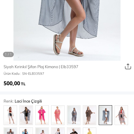
Ceket
Mont & Kaban
Yağmurluk
T-SHİRT & BLUZ
Siyah Kırinkıl Şifon Plaj Kimono | Elb33597
Ürün Kodu :
SN-ELB33597
T-Shirt
Bluz
500,00
TL
BODY
Renk:
Laci İnce Çizgili
Body
Atlet
Crop & Büstiyer