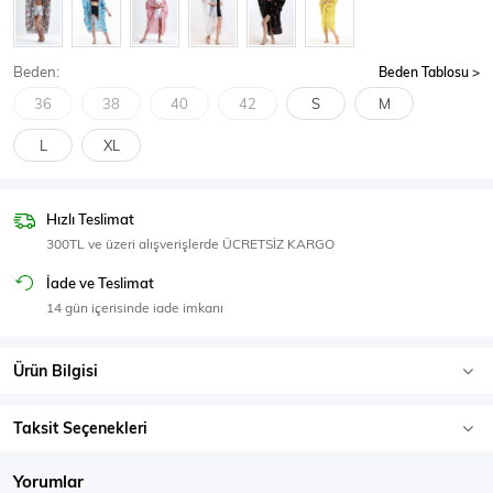
SPOR GİYİM
Beden:
Beden Tablosu
36
38
40
42
S
M
L
XL
Eşofman Üstü
Sweatshirt
Hızlı Teslimat
300TL ve üzeri alışverişlerde ÜCRETSİZ KARGO
İade ve Teslimat
14 gün içerisinde iade imkanı
Ürün Bilgisi
Taksit Seçenekleri
Yorumlar