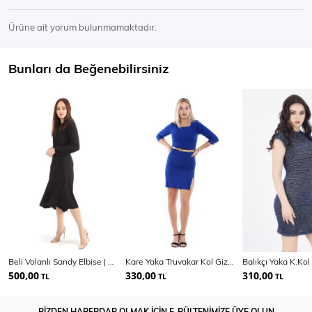
Ürüne ait yorum bulunmamaktadır.
Bunları da Beğenebilirsiniz
Beli Volanlı Sandy Elbise | Elb32267
Kare Yaka Truvakar Kol Gizli Fermuarlı Krep Elbise
500,00
330,00
310,00
TL
TL
TL
BİZDEN HABERDAR OLMAK İÇİN E-BÜLTENİMİZE ÜYE OLUN