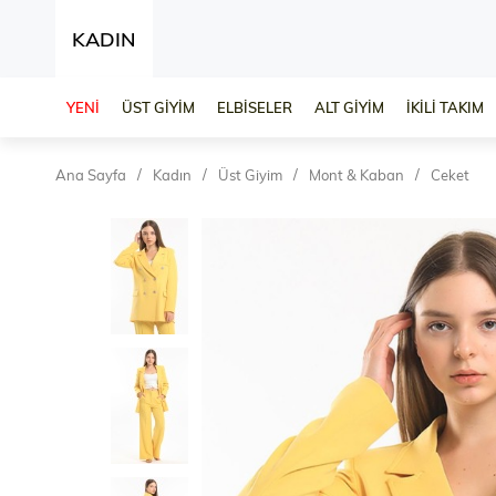
KADIN
YENİ
ÜST GİYİM
ELBİSELER
ALT GİYİM
İKİLİ TAKIM
Ana Sayfa
Kadın
Üst Giyim
Mont & Kaban
Ceket