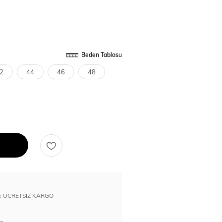
Beden Tablosu
2
44
46
48
erde ÜCRETSİZ KARGO
nı