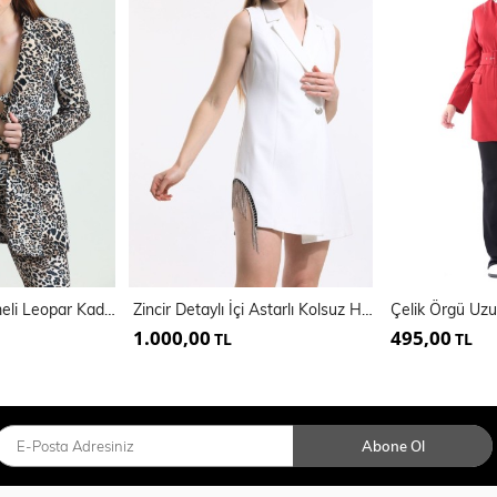
Astarlı Önü Düğmeli Leopar Kadife Abiye Ceket | Ckt34573
Zincir Detaylı İçi Astarlı Kolsuz Hürrem Ceket | Ckt34314
1.000,00
495,00
TL
TL
Abone Ol