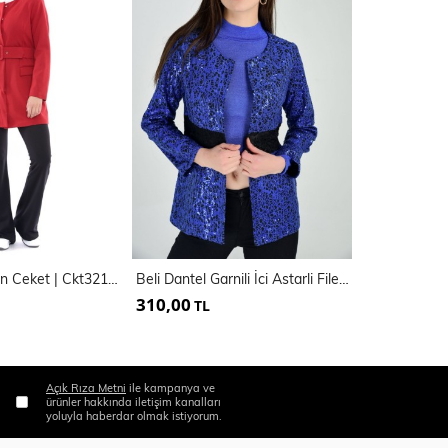
Çelik Örgü Uzun Ceket | Ckt32183
Beli Dantel Garnili İci Astarli File Payetli Ceket
310,00
795,00
TL
TL
Açık Rıza Metni
ile kampanya ve
ürünler hakkında iletişim kanalları
yoluyla haberdar olmak istiyorum.