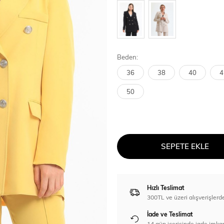
Beden:
36
38
40
4
50
SEPETE EKLE
Hızlı Teslimat
300TL ve üzeri alışverişl
İade ve Teslimat
14 gün içerisinde iade imka