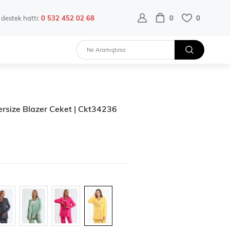
destek hattı:
0 532 452 02 68
0
0
ersize Blazer Ceket | Ckt34236