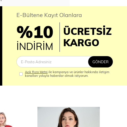
E-Bültene Kayıt Olanlara
%10
ÜCRETSİZ
İM
KARGO
İNDİRİM
GÖNDER
Açık Rıza Metni
ile kampanya ve ürünler hakkında iletişim
kanalları yoluyla haberdar olmak istiyorum.