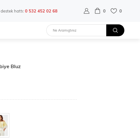
destek hattı:
0 532 452 02 68
0
0
Abiye Bluz