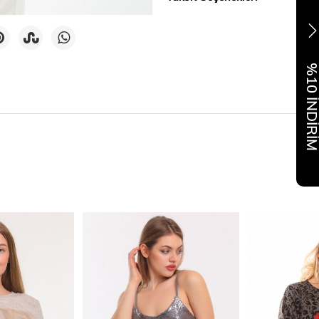
%10 İNDİR