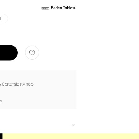
Beden Tablosu
L
erde ÜCRETSİZ KARGO
nı