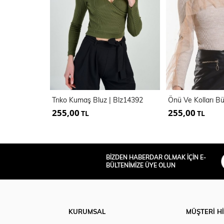
Trıko Kumaş Bluz | Blz14392
255,00
255,00
TL
TL
BİZDEN HABERDAR OLMAK İÇİN E-
BÜLTENİMİZE ÜYE OLUN
KURUMSAL
MÜŞTERİ H