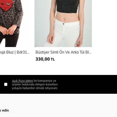
Bader Kalp Nakışlı Bluz | Bdr31952
Büstiyer Simli Ön Ve Arka Tül Bluz | Blz31351
330,00
255,00
TL
TL
Açık Rıza Metni
ile kampanya ve
ürünler hakkında iletişim kanalları
yoluyla haberdar olmak istiyorum.
p edin