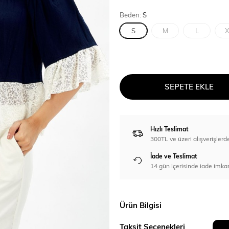
Beden:
S
S
M
L
X
SEPETE EKLE
Hızlı Teslimat
300TL ve üzeri alışverişl
İade ve Teslimat
14 gün içerisinde iade imka
Ürün Bilgisi
Taksit Seçenekleri