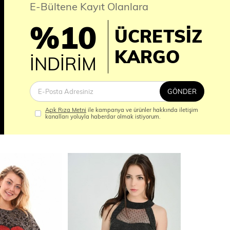
E-Bültene Kayıt Olanlara
%10
ÜCRETSİZ
İM
KARGO
İNDİRİM
GÖNDER
Açık Rıza Metni
ile kampanya ve ürünler hakkında iletişim
kanalları yoluyla haberdar olmak istiyorum.