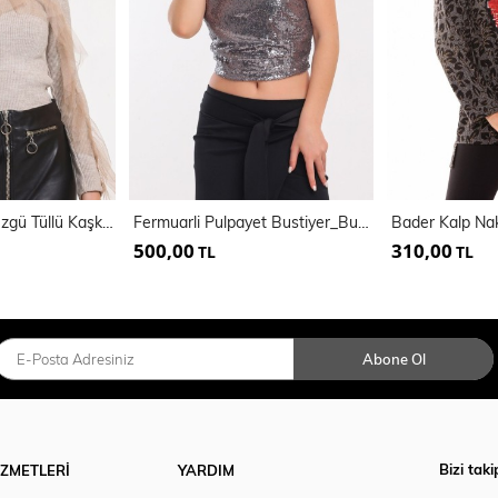
Önü Ve Kolları Büzgü Tüllü Kaşkorse Triko Bluz | Blz32462
Fermuarli Pulpayet Bustiyer_Bus32289
500,00
310,00
TL
TL
Abone Ol
Bizi taki
İZMETLERİ
YARDIM