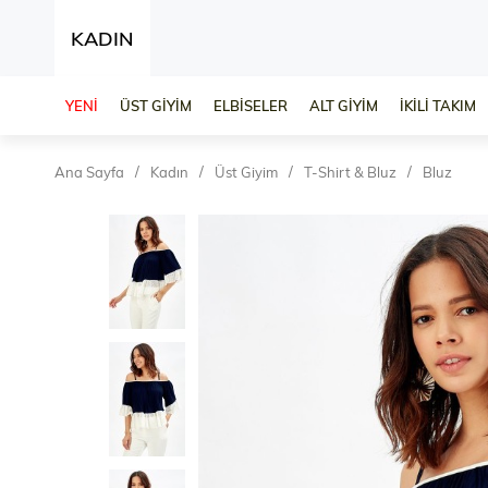
KADIN
YENİ
ÜST GİYİM
ELBİSELER
ALT GİYİM
İKİLİ TAKIM
Ana Sayfa
Kadın
Üst Giyim
T-Shirt & Bluz
Bluz