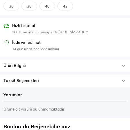
SPOR GİYİM
36
38
40
42
Hızlı Teslimat
300TL ve üzeri alışverişlerde ÜCRETSİZ KARGO
Eşofman Üstü
Sweatshirt
İade ve Teslimat
14 gün içerisinde iade imkanı
Ürün Bilgisi
Taksit Seçenekleri
Yorumlar
Ürüne ait yorum bulunmamaktadır.
Bunları da Beğenebilirsiniz