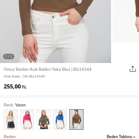
Ceket
Mont & Kaban
Yağmurluk
T-SHİRT & BLUZ
Omuz Basları Acık Balıkcı Yaka Bluz | Blz14344
Ürün Kodu :
SN-Blz14344
T-Shirt
Bluz
255,00
TL
BODY
Renk:
Vızon
Body
Atlet
Crop & Büstiyer
Beden:
Beden Tablosu