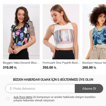
Beşgen Yaka Desenli Bluz | Blz33441
Fermuarlı Önü Payetli Büstiyer | Blz32119
310,00
350,00
260,00
TL
TL
TL
BİZDEN HABERDAR OLMAK İÇİN E-BÜLTENİMİZE ÜYE OLUN
Abone Ol
Açık Rıza Metni
ile kampanya ve ürünler hakkında iletişim kanalları
yoluyla haberdar olmak istiyorum.