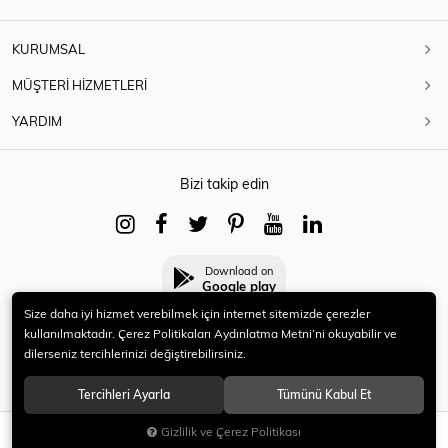
KURUMSAL
MÜŞTERİ HİZMETLERİ
YARDIM
Bizi takip edin
Download on
Google play
Size daha iyi hizmet verebilmek için internet sitemizde çerezler
kullanılmaktadır. Çerez Politikaları Aydınlatma Metni’ni okuyabilir ve
dilerseniz tercihlerinizi değiştirebilirsiniz.
© 2021 HERYENİ. Tüm hakları saklıdır.
Tercihleri Ayarla
Tümünü Kabul Et
Gizlilik ve Çerez Politikası
SEPETE EKLE