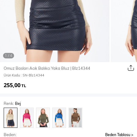
Ceket
Mont & Kaban
Yağmurluk
T-SHİRT & BLUZ
Omuz Basları Acık Balıkcı Yaka Bluz | Blz14344
Ürün Kodu :
SN-Blz14344
T-Shirt
Bluz
255,00
TL
BODY
Renk:
Bej
Body
Atlet
Crop & Büstiyer
Beden:
Beden Tablosu