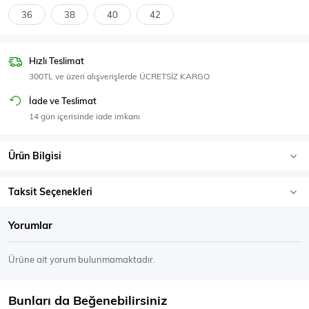
SPOR GİYİM
36
38
40
42
Hızlı Teslimat
300TL ve üzeri alışverişlerde ÜCRETSİZ KARGO
Eşofman Üstü
Sweatshirt
İade ve Teslimat
14 gün içerisinde iade imkanı
Ürün Bilgisi
Taksit Seçenekleri
Yorumlar
Ürüne ait yorum bulunmamaktadır.
Bunları da Beğenebilirsiniz