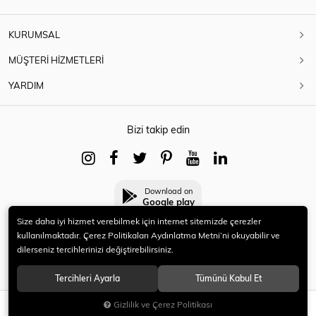
KURUMSAL
MÜŞTERİ HİZMETLERİ
YARDIM
Bizi takip edin
Download on
Google play
Size daha iyi hizmet verebilmek için internet sitemizde çerezler
kullanılmaktadır. Çerez Politikaları Aydınlatma Metni’ni okuyabilir ve
dilerseniz tercihlerinizi değiştirebilirsiniz.
© 2021 HERYENİ. Tüm hakları saklıdır.
Tercihleri Ayarla
Tümünü Kabul Et
Gizlilik ve Çerez Politikası
SEPETE EKLE