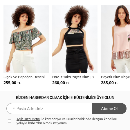
Çiçek Ve Papağan Desenli Kısa Volanlı Bluz
Havuz Yaka Payet Bluz | Blz31509
Payetli Bluz Abiye
255,00
260,00
285,00
TL
TL
TL
BİZDEN HABERDAR OLMAK İÇİN E-BÜLTENİMİZE ÜYE OLUN
Abone Ol
Açık Rıza Metni
ile kampanya ve ürünler hakkında iletişim kanalları
yoluyla haberdar olmak istiyorum.