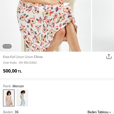
Ceket
Mont & Kaban
Yağmurluk
T-SHİRT & BLUZ
Kısa Kol Uzun Uzun Elbise
Ürün Kodu :
SN-Elb32662
T-Shirt
Bluz
500,00
TL
BODY
Renk:
Mercan
Body
Atlet
Crop & Büstiyer
Beden:
36
Beden Tablosu