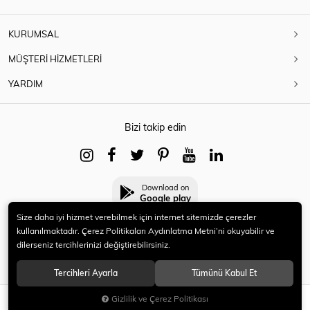
KURUMSAL
MÜŞTERİ HİZMETLERİ
YARDIM
Bizi takip edin
Download on
Google play
Size daha iyi hizmet verebilmek için internet sitemizde çerezler
kullanılmaktadır. Çerez Politikaları Aydınlatma Metni’ni okuyabilir ve
dilerseniz tercihlerinizi değiştirebilirsiniz.
© 2021 HERYENİ. Tüm hakları saklıdır.
Tercihleri Ayarla
Tümünü Kabul Et
Gizlilik ve Çerez Politikası
SEPETE EKLE