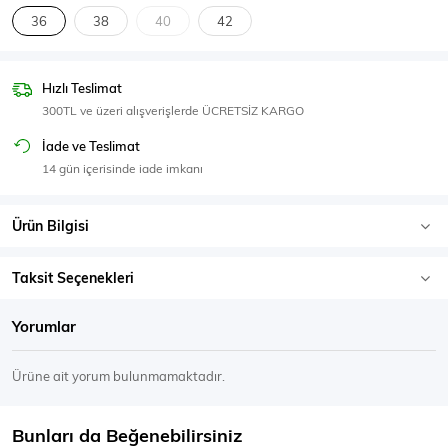
SPOR GİYİM
36
38
40
42
Hızlı Teslimat
300TL ve üzeri alışverişlerde ÜCRETSİZ KARGO
Eşofman Üstü
Sweatshirt
İade ve Teslimat
14 gün içerisinde iade imkanı
Ürün Bilgisi
Taksit Seçenekleri
Yorumlar
Ürüne ait yorum bulunmamaktadır.
Bunları da Beğenebilirsiniz