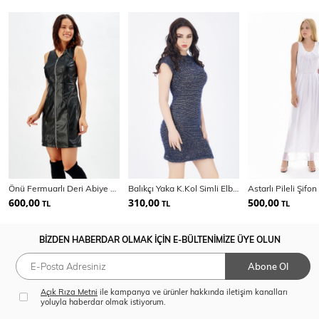
Önü Fermuarlı Deri Abiye Elbise
Balıkçı Yaka K.Kol Simli Elbise | Elb32290
600,00
310,00
500,00
TL
TL
TL
BİZDEN HABERDAR OLMAK İÇİN E-BÜLTENİMİZE ÜYE OLUN
Abone Ol
Açık Rıza Metni
ile kampanya ve ürünler hakkında iletişim kanalları
yoluyla haberdar olmak istiyorum.