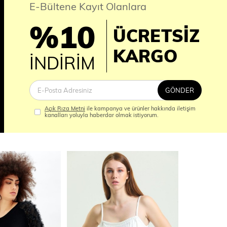
E-Bültene Kayıt Olanlara
%10
ÜCRETSİZ
İM
KARGO
İNDİRİM
GÖNDER
Açık Rıza Metni
ile kampanya ve ürünler hakkında iletişim
kanalları yoluyla haberdar olmak istiyorum.