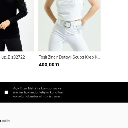
 Bluz_Blz32722
Taşlı Zincir Detaylı Scuba Krep Kısa Bluz | Blz34564
400,00
350,00
TL
TL
Açık Rıza Metni
ile kampanya ve
ürünler hakkında iletişim kanalları
yoluyla haberdar olmak istiyorum.
p edin