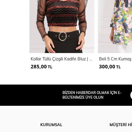
Kollar Tüllü Çizgili Kadife Bluz | BLZ33256
285,00
300,00
TL
TL
BİZDEN HABERDAR OLMAK İÇİN E-
BÜLTENİMİZE ÜYE OLUN
KURUMSAL
MÜŞTERİ H