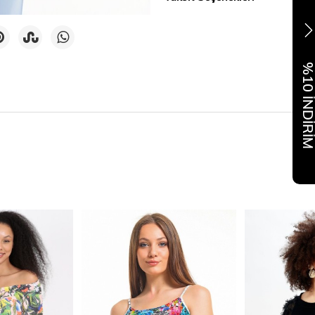
%10 İNDİR