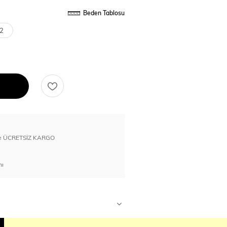
Beden Tablosu
2
erde ÜCRETSİZ KARGO
nı