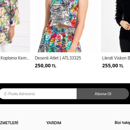
Beli 5 Cm Kumaş Kaplama Kemerli Yaka Lastikli Bluz | Blz32651
Desenli Atlet | ATL33325
Likrali Viskon
250,00
255,00
TL
TL
Abone Ol
Bizi taki
İZMETLERİ
YARDIM