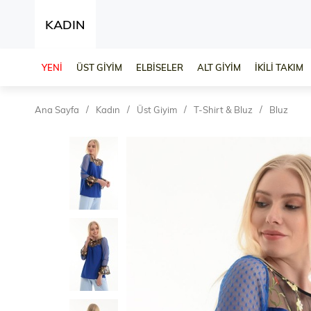
KADIN
YENİ
ÜST GİYİM
ELBİSELER
ALT GİYİM
İKİLİ TAKIM
Ana Sayfa
Kadın
Üst Giyim
T-Shirt & Bluz
Bluz