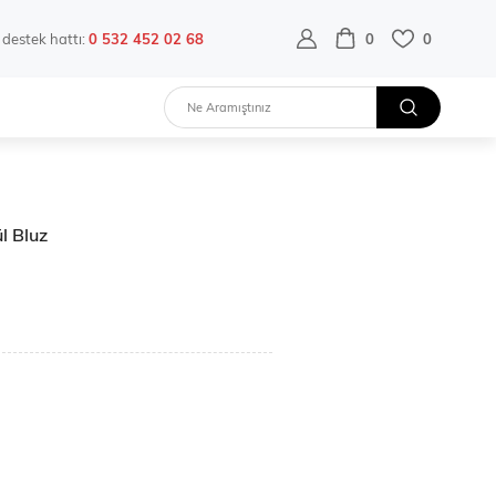
destek hattı:
0 532 452 02 68
0
0
ül Bluz