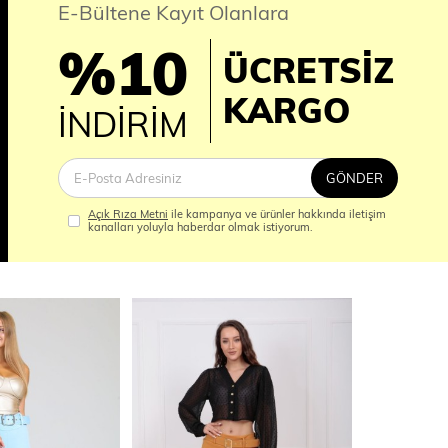
E-Bültene Kayıt Olanlara
%10
ÜCRETSİZ
İM
KARGO
İNDİRİM
GÖNDER
Açık Rıza Metni
ile kampanya ve ürünler hakkında iletişim
kanalları yoluyla haberdar olmak istiyorum.