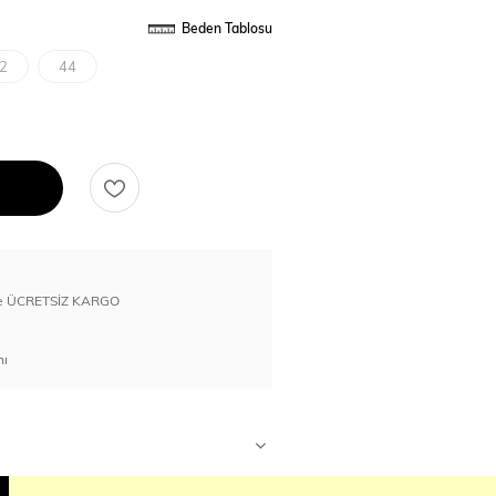
Beden Tablosu
2
44
erde ÜCRETSİZ KARGO
nı