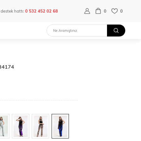
destek hattı:
0 532 452 02 68
0
0
T34174