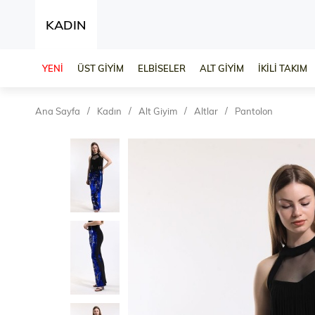
KADIN
YENİ
ÜST GİYİM
ELBİSELER
ALT GİYİM
İKİLİ TAKIM
Ana Sayfa
Kadın
Alt Giyim
Altlar
Pantolon