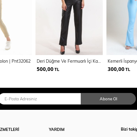
tolon | Pnt32062
Deri Düğme Ve Fermuarlı İçi Kadife Deri Pantolon
500,00
300,00
TL
TL
Abone Ol
Bizi taki
İZMETLERİ
YARDIM