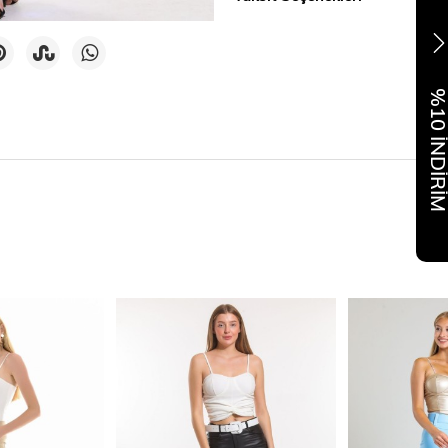
%10 İNDİR