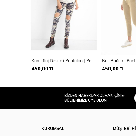
Kamuflaj Desenli Pantolon | Pnt14006
Beli Bağcıklı Pan
450,00
450,00
TL
TL
BİZDEN HABERDAR OLMAK İÇİN E-
BÜLTENİMİZE ÜYE OLUN
KURUMSAL
MÜŞTERİ H