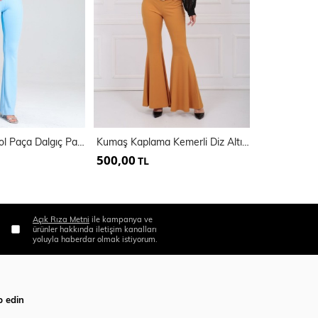
Kemerli İspanyol Paça Dalgıç Pantolon | Pnt34309
Kumaş Kaplama Kemerli Diz Altı Volanlı Pike Pantolon
500,00
500,00
TL
TL
Açık Rıza Metni
ile kampanya ve
ürünler hakkında iletişim kanalları
yoluyla haberdar olmak istiyorum.
p edin