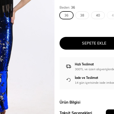
Beden:
36
36
38
40
4
SEPETE EKLE
Hızlı Teslimat
300TL ve üzeri alışverişl
İade ve Teslimat
14 gün içerisinde iade imka
Ürün Bilgisi
Taksit Seçenekleri