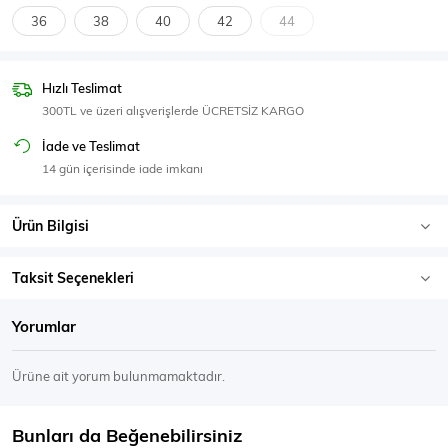
SPOR GİYİM
36
38
40
42
44
Hızlı Teslimat
300TL ve üzeri alışverişlerde ÜCRETSİZ KARGO
Eşofman Üstü
Sweatshirt
İade ve Teslimat
14 gün içerisinde iade imkanı
Ürün Bilgisi
Taksit Seçenekleri
Yorumlar
Ürüne ait yorum bulunmamaktadır.
Bunları da Beğenebilirsiniz