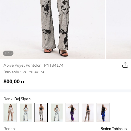
Ceket
Mont & Kaban
Yağmurluk
T-SHİRT & BLUZ
Abiye Payet Pantolon | PNT34174
Ürün Kodu :
SN-PNT34174
T-Shirt
Bluz
800,00
TL
BODY
Renk:
Bej Siyah
Body
Atlet
Crop & Büstiyer
Beden:
Beden Tablosu