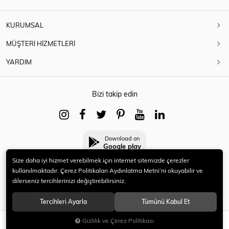
KURUMSAL
MÜŞTERİ HİZMETLERİ
YARDIM
Bizi takip edin
Download on
Google play
Size daha iyi hizmet verebilmek için internet sitemizde çerezler
kullanılmaktadır. Çerez Politikaları Aydınlatma Metni’ni okuyabilir ve
dilerseniz tercihlerinizi değiştirebilirsiniz.
© 2021 HERYENİ. Tüm hakları saklıdır.
Tercihleri Ayarla
Tümünü Kabul Et
Gizlilik ve Çerez Politikası
SEPETE EKLE