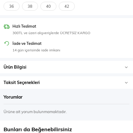
SPOR GİYİM
36
38
40
42
Hızlı Teslimat
300TL ve üzeri alışverişlerde ÜCRETSİZ KARGO
Eşofman Üstü
Sweatshirt
İade ve Teslimat
14 gün içerisinde iade imkanı
Ürün Bilgisi
Taksit Seçenekleri
Yorumlar
Ürüne ait yorum bulunmamaktadır.
Bunları da Beğenebilirsiniz