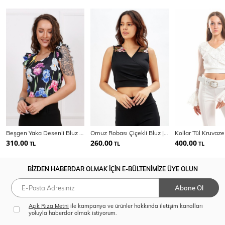
Beşgen Yaka Desenli Bluz | Blz33441
Omuz Robası Çiçekli Bluz | Blz31402
310,00
260,00
400,00
TL
TL
TL
BİZDEN HABERDAR OLMAK İÇİN E-BÜLTENİMİZE ÜYE OLUN
Abone Ol
Açık Rıza Metni
ile kampanya ve ürünler hakkında iletişim kanalları
yoluyla haberdar olmak istiyorum.