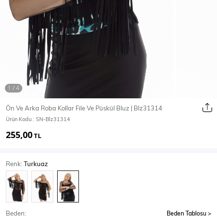
Ceket
Mont & Kaban
Yağmurluk
T-SHİRT & BLUZ
Ön Ve Arka Roba Kollar File Ve Püskül Bluz | Blz31314
Ürün Kodu :
SN-Blz31314
T-Shirt
Bluz
255,00
TL
BODY
Renk:
Turkuaz
Body
Atlet
Crop & Büstiyer
Beden:
Beden Tablosu