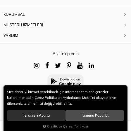
KURUMSAL
MÜŞTERİ HİZMETLERİ
YARDIM
Bizi takip edin
Download on
Google play
Size daha iyi hizmet verebilmek için internet sitemizde çerezler
kullanılmaktadır. Çerez Politikaları Aydınlatma Metni’ni okuyabilir ve
dilerseniz tercihlerinizi değiştirebilirsiniz.
© 2021 HERYENİ. Tüm hakları saklıdır.
Tercihleri Ayarla
Tümünü Kabul Et
Gizlilik ve Çerez Politikası
SEPETE EKLE