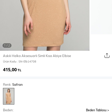
Ceket
Mont & Kaban
Yağmurluk
T-SHİRT & BLUZ
Askılı Halka Aksesuarlı Simli Kısa Abiye Elbise
Ürün Kodu :
SN-Elb14708
T-Shirt
Bluz
415,00
TL
BODY
Renk:
Safran
Body
Atlet
Crop & Büstiyer
Beden:
Beden Tablosu