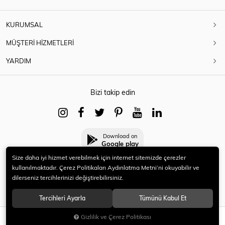
KURUMSAL
MÜŞTERİ HİZMETLERİ
YARDIM
Bizi takip edin
Download on
Google play
Size daha iyi hizmet verebilmek için internet sitemizde çerezler
kullanılmaktadır. Çerez Politikaları Aydınlatma Metni’ni okuyabilir ve
dilerseniz tercihlerinizi değiştirebilirsiniz.
© 2021 HERYENİ. Tüm hakları saklıdır.
Tercihleri Ayarla
Tümünü Kabul Et
Gizlilik ve Çerez Politikası
SEPETE EKLE