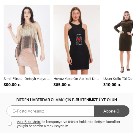
Simli Püskül Detaylı Abiye Elbise | Elb31269
Havuz Yaka On Aplikeli Krinkil Kosuz Elbise
800,00
365,00
310,00
TL
TL
TL
BİZDEN HABERDAR OLMAK İÇİN E-BÜLTENİMİZE ÜYE OLUN
Abone Ol
Açık Rıza Metni
ile kampanya ve ürünler hakkında iletişim kanalları
yoluyla haberdar olmak istiyorum.