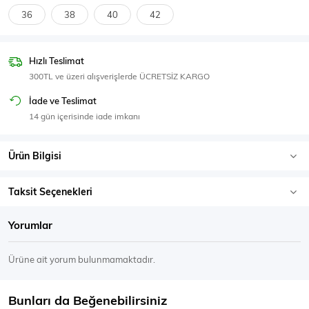
SPOR GİYİM
36
38
40
42
Hızlı Teslimat
300TL ve üzeri alışverişlerde ÜCRETSİZ KARGO
Eşofman Üstü
Sweatshirt
İade ve Teslimat
14 gün içerisinde iade imkanı
Ürün Bilgisi
Taksit Seçenekleri
Yorumlar
Ürüne ait yorum bulunmamaktadır.
Bunları da Beğenebilirsiniz