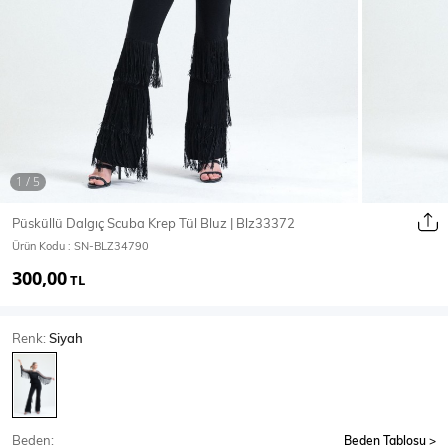
Ceket
Mont & Kaban
Yağmurluk
T-SHİRT & BLUZ
Püsküllü Dalgıç Scuba Krep Tül Bluz | Blz33372
Ürün Kodu :
SN-BLZ34790
T-Shirt
Bluz
300,00
TL
BODY
Renk:
Siyah
Body
Atlet
Crop & Büstiyer
Beden:
Beden Tablosu