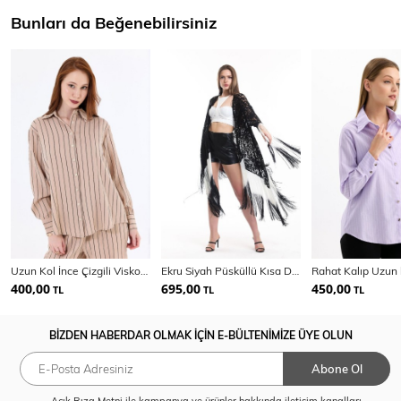
Bunları da Beğenebilirsiniz
Uzun Kol İnce Çizgili Viskon Gömlek | Gml35466
Ekru Siyah Püsküllü Kısa Dantel Kimono | Kmno 34270
400,00
695,00
450,00
TL
TL
TL
BİZDEN HABERDAR OLMAK İÇİN E-BÜLTENİMİZE ÜYE OLUN
Abone Ol
Açık Rıza Metni
ile kampanya ve ürünler hakkında iletişim kanalları