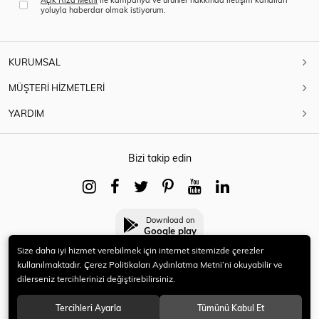
yoluyla haberdar olmak istiyorum.
KURUMSAL
MÜŞTERİ HİZMETLERİ
YARDIM
Bizi takip edin
Download on
Google play
Size daha iyi hizmet verebilmek için internet sitemizde çerezler
kullanılmaktadır. Çerez Politikaları Aydınlatma Metni’ni okuyabilir ve
dilerseniz tercihlerinizi değiştirebilirsiniz.
© 2021 HERYENİ. Tüm hakları saklıdır.
Tercihleri Ayarla
Tümünü Kabul Et