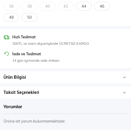
SPOR GİYİM
36
38
40
42
44
46
48
50
Hızlı Teslimat
Eşofman Üstü
Sweatshirt
300TL ve üzeri alışverişlerde ÜCRETSİZ KARGO
İade ve Teslimat
14 gün içerisinde iade imkanı
Ürün Bilgisi
Taksit Seçenekleri
Yorumlar
Ürüne ait yorum bulunmamaktadır.