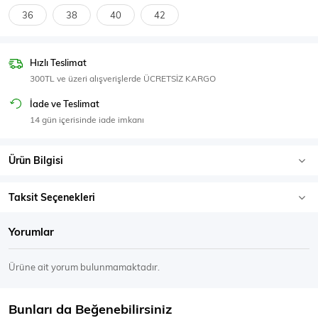
SPOR GİYİM
36
38
40
42
Hızlı Teslimat
300TL ve üzeri alışverişlerde ÜCRETSİZ KARGO
Eşofman Üstü
Sweatshirt
İade ve Teslimat
14 gün içerisinde iade imkanı
Ürün Bilgisi
Taksit Seçenekleri
Yorumlar
Ürüne ait yorum bulunmamaktadır.
Bunları da Beğenebilirsiniz