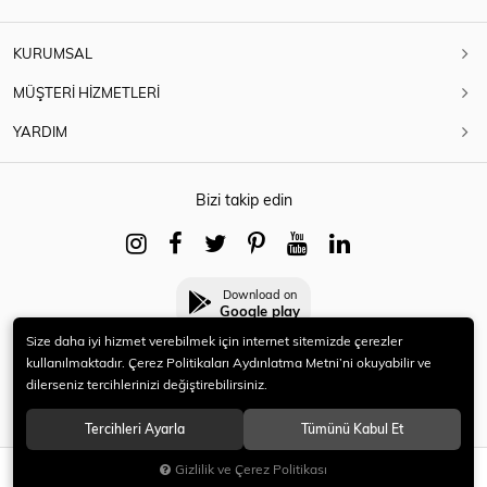
KURUMSAL
MÜŞTERİ HİZMETLERİ
YARDIM
Bizi takip edin
Download on
Google play
Size daha iyi hizmet verebilmek için internet sitemizde çerezler
kullanılmaktadır. Çerez Politikaları Aydınlatma Metni’ni okuyabilir ve
dilerseniz tercihlerinizi değiştirebilirsiniz.
© 2021 HERYENİ. Tüm hakları saklıdır.
Tercihleri Ayarla
Tümünü Kabul Et
Gizlilik ve Çerez Politikası
SEPETE EKLE