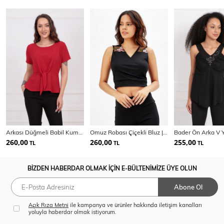
Arkası Düğmeli Babil Kumaş Bluz Blz32713
Omuz Robası Çiçekli Bluz | Blz31402
260,00
260,00
255,00
TL
TL
TL
BİZDEN HABERDAR OLMAK İÇİN E-BÜLTENİMİZE ÜYE OLUN
Abone Ol
Açık Rıza Metni
ile kampanya ve ürünler hakkında iletişim kanalları
yoluyla haberdar olmak istiyorum.