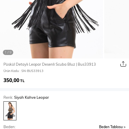
Ceket
Mont & Kaban
Yağmurluk
T-SHİRT & BLUZ
Püskül Detaylı Leopar Desenli Scuba Bluz | Bus33913
Ürün Kodu :
SN-BUS33913
T-Shirt
Bluz
350,00
TL
BODY
Renk:
Siyah Kahve Leopar
Body
Atlet
Crop & Büstiyer
Beden:
Beden Tablosu